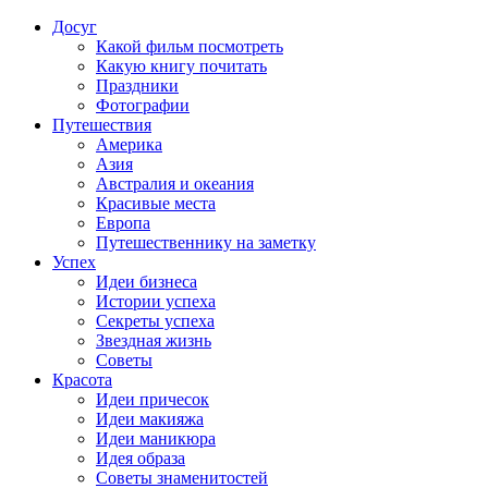
Досуг
Какой фильм посмотреть
Какую книгу почитать
Праздники
Фотографии
Путешествия
Америка
Азия
Австралия и океания
Красивые места
Европа
Путешественнику на заметку
Успех
Идеи бизнеса
Истории успеха
Секреты успеха
Звездная жизнь
Советы
Красота
Идеи причесок
Идеи макияжа
Идеи маникюра
Идея образа
Советы знаменитостей