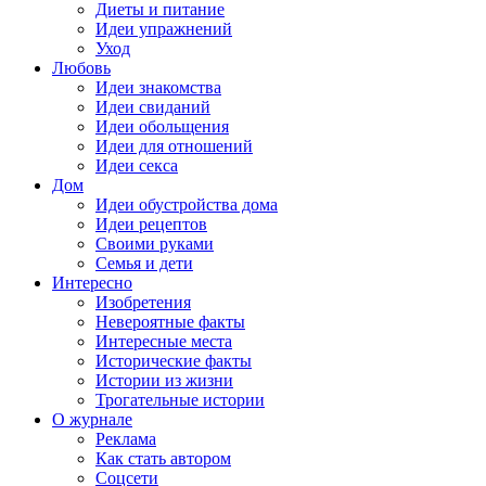
Диеты и питание
Идеи упражнений
Уход
Любовь
Идеи знакомства
Идеи свиданий
Идеи обольщения
Идеи для отношений
Идеи секса
Дом
Идеи обустройства дома
Идеи рецептов
Своими руками
Семья и дети
Интересно
Изобретения
Невероятные факты
Интересные места
Исторические факты
Истории из жизни
Трогательные истории
О журнале
Реклама
Как стать автором
Соцсети