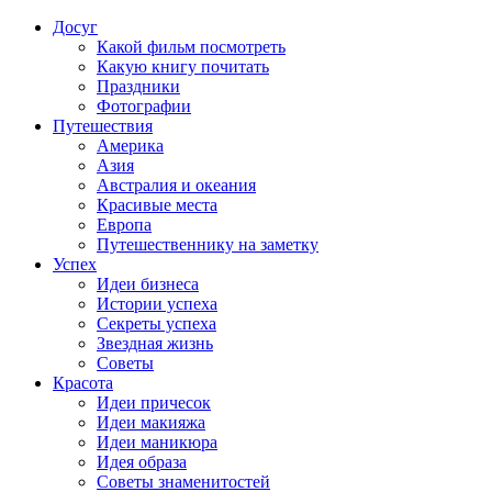
Досуг
Какой фильм посмотреть
Какую книгу почитать
Праздники
Фотографии
Путешествия
Америка
Азия
Австралия и океания
Красивые места
Европа
Путешественнику на заметку
Успех
Идеи бизнеса
Истории успеха
Секреты успеха
Звездная жизнь
Советы
Красота
Идеи причесок
Идеи макияжа
Идеи маникюра
Идея образа
Советы знаменитостей