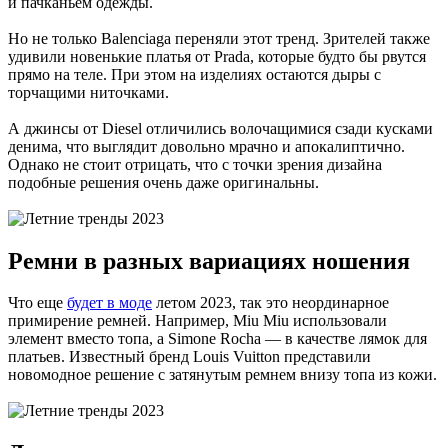
и пачканьем одежды.
Но не только Balenciaga переняли этот тренд. Зрителей также
удивили новенькие платья от Prada, которые будто бы рвутся
прямо на теле. При этом на изделиях остаются дыры с
торчащими ниточками.
А джинсы от Diesel отличились волочащимися сзади кусками
денима, что выглядит довольно мрачно и апокалиптично.
Однако не стоит отрицать, что с точки зрения дизайна
подобные решения очень даже оригинальны.
Ремни в разных вариациях ношения
Что еще
будет в моде
летом 2023, так это неординарное
примирение ремней. Например, Miu Miu использовали
элемент вместо топа, а Simone Rocha — в качестве лямок для
платьев. Известный бренд Louis Vuitton представили
новомодное решение с затянутым ремнем внизу топа из кожи.