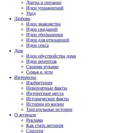
Диеты и питание
Идеи упражнений
Уход
Любовь
Идеи знакомства
Идеи свиданий
Идеи обольщения
Идеи для отношений
Идеи секса
Дом
Идеи обустройства дома
Идеи рецептов
Своими руками
Семья и дети
Интересно
Изобретения
Невероятные факты
Интересные места
Исторические факты
Истории из жизни
Трогательные истории
О журнале
Реклама
Как стать автором
Соцсети