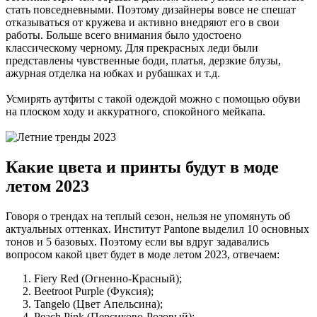
стать повседневными. Поэтому дизайнеры вовсе не спешат
отказываться от кружева и активно внедряют его в свои
работы. Больше всего внимания было удостоено
классическому черному. Для прекрасных леди были
представлены чувственные боди, платья, дерзкие блузы,
ажурная отделка на юбках и рубашках и т.д.
Усмирять аутфиты с такой одеждой можно с помощью обуви
на плоском ходу и аккуратного, спокойного мейкапа.
Какие цвета и принты будут в моде
летом 2023
Говоря о трендах на теплый сезон, нельзя не упомянуть об
актуальных оттенках. Институт Pantone выделил 10 основных
тонов и 5 базовых. Поэтому если вы вдруг задавались
вопросом какой цвет будет в моде летом 2023, отвечаем:
Fiery Red (Огненно-Красный);
Beetroot Purple (Фуксия);
Tangelo (Цвет Апельсина);
Peach Pink (Персиково-Розовый);