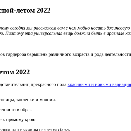
сной-летом 2022
тому сегодня мы расскажем вам с чем модно носить джинсовую 
ью. Поэтому эта универсальная вещь должна быть в арсенале к
 гардероба барышень различного возраста и рода деятельности.
етом 2022
едставительниц прекрасного пола
красивыми и новыми вариаци
овицы, заклепки и молнии.
чности в образ.
е к прямому крою.
ьным или высоким разрезом сбоку.