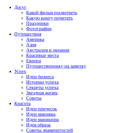
Досуг
Какой фильм посмотреть
Какую книгу почитать
Праздники
Фотографии
Путешествия
Америка
Азия
Австралия и океания
Красивые места
Европа
Путешественнику на заметку
Успех
Идеи бизнеса
Истории успеха
Секреты успеха
Звездная жизнь
Советы
Красота
Идеи причесок
Идеи макияжа
Идеи маникюра
Идея образа
Советы знаменитостей