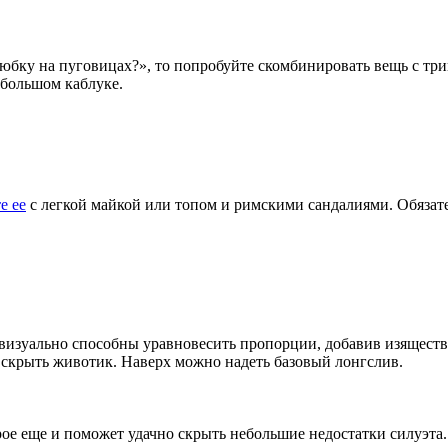
ю юбку на пуговицах?», то попробуйте скомбинировать вещь с т
ебольшом каблуке.
е ее
с легкой майкой или топом и римскими сандалиями. Обязат
изуально способны уравновесить пропорции, добавив изящества
т скрыть животик. Наверх можно надеть базовый лонгслив.
орое еще и поможет удачно скрыть небольшие недостатки силуэта