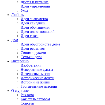
Диеты и питание
Идеи упражнений
Уход
Любовь
Идеи знакомства
Идеи свиданий
Идеи обольщения
Идеи для отношений
Идеи секса
Дом
Идеи обустройства дома
Идеи рецептов
Своими руками
Семья и дети
Интересно
Изобретения
Невероятные факты
Интересные места
Исторические факты
Истории из жизни
Трогательные истории
О журнале
Реклама
Как стать автором
Соцсети