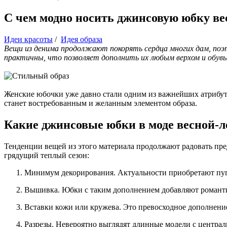
С чем модно носить джинсовую юбку ве
Идеи красоты
/
Идея образа
Вещи из денима продолжают покорять сердца многих дам, поэ
практичны, что позволяет дополнить их любым верхом и обув
Женские юбочки уже давно стали одним из важнейших атрибутов
станет востребованным и желанным элементом образа.
Какие джинсовые юбки в моде весной-л
Тенденции вещей из этого материала продолжают радовать пр
грядущий теплый сезон:
Минимум декорирования. Актуальности приобретают пуг
Вышивка. Юбки с таким дополнением добавляют романти
Вставки кожи или кружева. Это превосходное дополнени
Разрезы. Невероятно выглядят длинные модели с централ