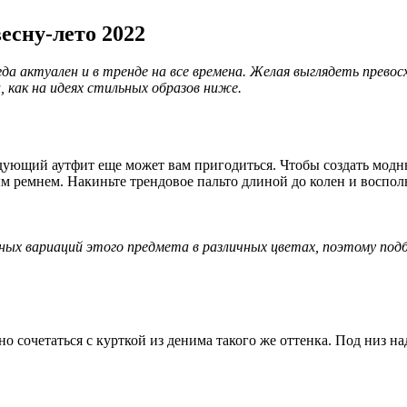
есну-лето 2022
да актуален и в тренде на все времена. Желая выглядеть прево
 как на идеях стильных образов ниже.
едующий аутфит еще может вам пригодиться. Чтобы создать мод
м ремнем. Накиньте трендовое пальто длиной до колен и воспол
одных вариаций этого предмета в различных цветах, поэтому п
сочетаться с курткой из денима такого же оттенка. Под низ над