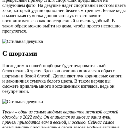
Прекрасный пример стиля спорт-шик представлен на
следующем фото. На девушке надет спортивный костюм цвета
хаки, который удачно дополнен бежевым тренчем. Белые кеды
и маленькая сумочка дополняют лук и заставляют
воспринимать его как повседневный и очень удобный. В
таком образе можно выйти из дома, чтобы просто неспешно
прогуляться.
С шортами
Последним в нашей подборке будет очаровательный
белоснежный тренч. Здесь он отлично вписался в образ с
шортами и белой блузой. Дополняют лук коричневые сапоги
и лаконичная сумочка белого цвета. В таком наряде вы
сможете привлечь много восхищенных взглядов, ведь он
безупречный.
Тренч – один из самых модных вариантов женской верхней
одежды в 2022 году. Он впишется во многие ваши луки,
причем пригодится вам и весной, и осенью. Сейчас самое
время начать продумывать в своей голове модные весенние