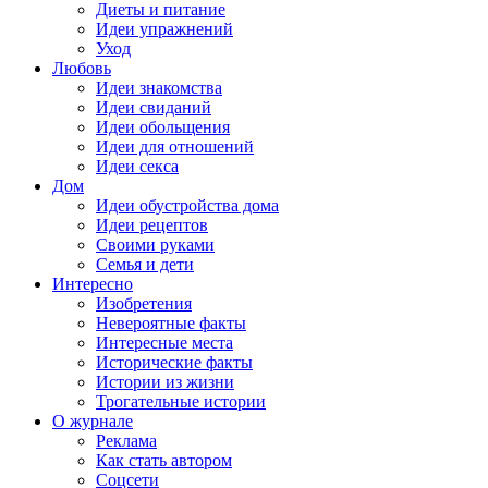
Диеты и питание
Идеи упражнений
Уход
Любовь
Идеи знакомства
Идеи свиданий
Идеи обольщения
Идеи для отношений
Идеи секса
Дом
Идеи обустройства дома
Идеи рецептов
Своими руками
Семья и дети
Интересно
Изобретения
Невероятные факты
Интересные места
Исторические факты
Истории из жизни
Трогательные истории
О журнале
Реклама
Как стать автором
Соцсети