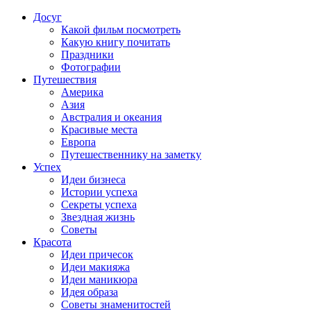
Досуг
Какой фильм посмотреть
Какую книгу почитать
Праздники
Фотографии
Путешествия
Америка
Азия
Австралия и океания
Красивые места
Европа
Путешественнику на заметку
Успех
Идеи бизнеса
Истории успеха
Секреты успеха
Звездная жизнь
Советы
Красота
Идеи причесок
Идеи макияжа
Идеи маникюра
Идея образа
Советы знаменитостей