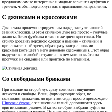
предложим самые интересные и модные варианты аутфитов с
тренчем, чтобы подтолкнуть вас в правильном направлении.
С джинсами и кроссовками
Для начала продемонстрируем вам наряд, заслуживающий
звания классики. В этом стильном луке все просто – голубые
джинсы, белая футболка и такого же цвета кроссовки. Но
стоило добавить верхнюю одежду, а именно – стильный и
привлекательный тренч, образ сразу заиграл новыми
красками (хоть цвет у него довольно сдержанный). Этот образ
выручит вас в любой ситуации – в нем можно выйти на
прогулку, на свидание или пройтись по магазинам.
Со свободными брюками
При взгляде на второй лук сразу возникает ощущение
легкости и свободы. Вещи, формирующие образ, не
сковывают движения, но при этом сидят просто превосходно.
Широкие брюки
с завышенной талией дополняются здесь
оригинальным ремнем. В качестве обуви выбрали туфли на
каблуке с острым носком. Ну и конечно, «гвоздь программы»