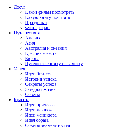
Досуг
Какой фильм посмотреть
Какую книгу почитать
Праздники
Фотографии
Путешествия
Америка
Азия
Австралия и океания
Красивые места
Европа
Путешественнику на заметку
Успех
Идеи бизнеса
Истории успеха
Секреты успеха
Звездная жизнь
Советы
Красота
Идеи причесок
Идеи макияжа
Идеи маникюра
Идея образа
Советы знаменитостей