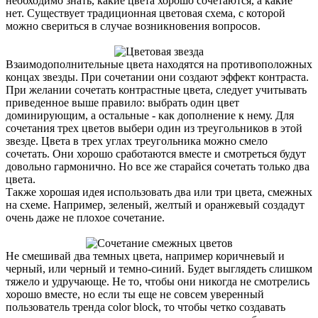
необходимо знать, какие цвета хорошо сочетаются, а какие
нет. Существует традиционная цветовая схема, с которой
можно свериться в случае возникновения вопросов.
Взаимодополнительные цвета находятся на противоположных
концах звезды. При сочетании они создают эффект контраста.
При желании сочетать контрастные цвета, следует учитывать
приведенное выше правило: выбрать один цвет
доминирующим, а остальные - как дополнение к нему. Для
сочетания трех цветов выбери один из треугольников в этой
звезде. Цвета в трех углах треугольника можно смело
сочетать. Они хорошо сработаются вместе и смотреться будут
довольно гармонично. Но все же старайся сочетать только два
цвета.
Также хорошая идея использовать два или три цвета, смежных
на схеме. Например, зеленый, желтый и оранжевый создадут
очень даже не плохое сочетание.
Не смешивай два темных цвета, например коричневый и
черный, или черный и темно-синий. Будет выглядеть слишком
тяжело и удручающе. Не то, чтобы они никогда не смотрелись
хорошо вместе, но если ты еще не совсем уверенный
пользователь тренда color block, то чтобы четко создавать