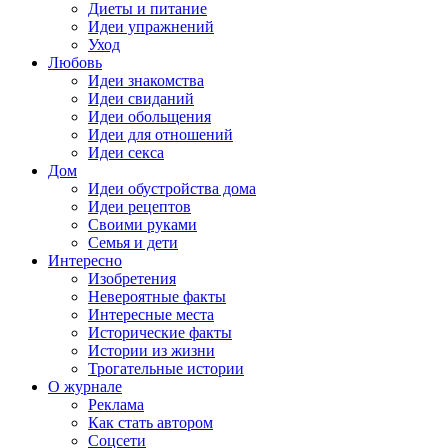
Диеты и питание
Идеи упражнений
Уход
Любовь
Идеи знакомства
Идеи свиданий
Идеи обольщения
Идеи для отношений
Идеи секса
Дом
Идеи обустройства дома
Идеи рецептов
Своими руками
Семья и дети
Интересно
Изобретения
Невероятные факты
Интересные места
Исторические факты
Истории из жизни
Трогательные истории
О журнале
Реклама
Как стать автором
Соцсети