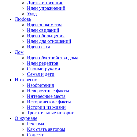
Диеты и питание
Идеи упражнений
Уход
Любовь
Идеи знакомства
Идеи свиданий
Идеи обольщения
Идеи для отношений
Идеи секса
Дом
Идеи обустройства дома
Идеи рецептов
Своими руками
Семья и дети
Интересно
Изобретения
Невероятные факты
Интересные места
Исторические факты
Истории из жизни
Трогательные истории
О журнале
Реклама
Как стать автором
Соцсети