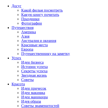
Досуг
Какой фильм посмотреть
Какую книгу почитать
Праздники
Фотографии
Путешествия
Америка
Азия
Австралия и океания
Красивые места
Европа
Путешественнику на заметку
Успех
Идеи бизнеса
Истории успеха
Секреты успеха
Звездная жизнь
Советы
Красота
Идеи причесок
Идеи макияжа
Идеи маникюра
Идея образа
Советы знаменитостей