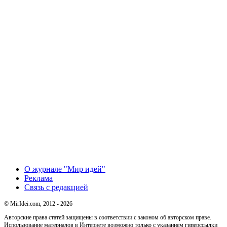
О журнале "Мир идей"
Реклама
Связь с редакцией
© MirIdei.com, 2012 - 2026
Авторские права статей защищены в соответствии с законом об авторском праве.
Использование материалов в Интернете возможно только с указанием гиперссылки