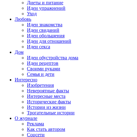
Диеты и питание
Идеи упражнений
Уход
Любовь
Идеи знакомства
Идеи свиданий
Идеи обольщения
Идеи для отношений
Идеи секса
Дом
Идеи обустройства дома
Идеи рецептов
Своими руками
Семья и дети
Интересно
Изобретения
Невероятные факты
Интересные места
Исторические факты
Истории из жизни
Трогательные истории
О журнале
Реклама
Как стать автором
Соцсети