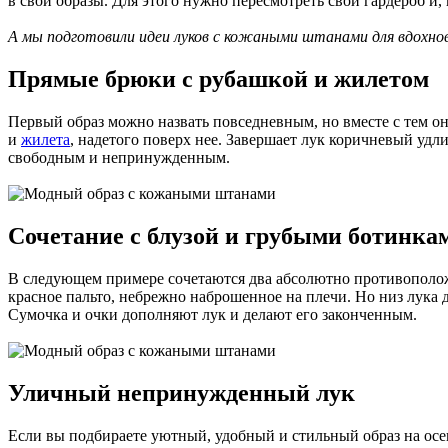
в свои образы. Для этого нужно пересмотреть свой гардероб и
А мы подготовили идеи луков с кожаными штанами для вдохно
Прямые брюки с рубашкой и жилетом
Первый образ можно назвать повседневным, но вместе с тем он
и
жилета
, надетого поверх нее. Завершает лук коричневый уд
свободным и непринужденным.
Сочетание с блузой и грубыми ботинка
В следующем примере сочетаются два абсолютно противоположн
красное пальто, небрежно наброшенное на плечи. Но низ лука 
Сумочка и очки дополняют лук и делают его законченным.
Уличный непринужденный лук
Если вы подбираете уютный, удобный и стильный образ на осен