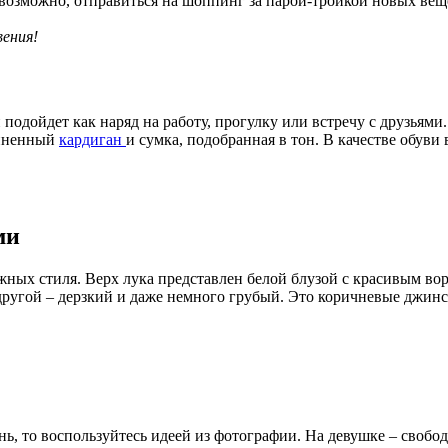
, возможно, отправиться на шоппинг за парой-тройкой новых вещ
вения!
 подойдет как наряд на работу, прогулку или встречу с друзьям
линенный
кардиган
и сумка, подобранная в тон. В качестве обув
ми
ых стиля. Верх лука представлен белой блузой с красивым воро
другой – дерзкий и даже немного грубый. Это коричневые джинс
ь, то воспользуйтесь идеей из фотографии. На девушке – свобод