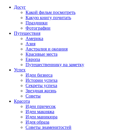
Досуг
Какой фильм посмотреть
Какую книгу почитать
Праздники
Фотографии
Путешествия
Америка
Азия
Австралия и океания
Красивые места
Европа
Путешественнику на заметку
Успех
Идеи бизнеса
Истории успеха
Секреты успеха
Звездная жизнь
Советы
Красота
Идеи причесок
Идеи макияжа
Идеи маникюра
Идея образа
Советы знаменитостей