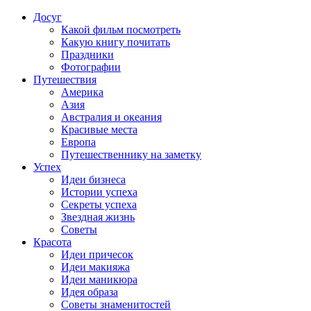
Досуг
Какой фильм посмотреть
Какую книгу почитать
Праздники
Фотографии
Путешествия
Америка
Азия
Австралия и океания
Красивые места
Европа
Путешественнику на заметку
Успех
Идеи бизнеса
Истории успеха
Секреты успеха
Звездная жизнь
Советы
Красота
Идеи причесок
Идеи макияжа
Идеи маникюра
Идея образа
Советы знаменитостей