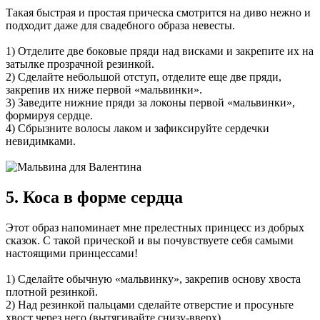
Такая быстрая и простая прическа смотрится на диво нежно и
подходит даже для свадебного образа невесты.
1) Отделите две боковые пряди над висками и закрепите их на
затылке прозрачной резинкой.
2) Сделайте небольшой отступ, отделите еще две пряди,
закрепив их ниже первой «мальвинки».
3) Заведите нижние пряди за локоны первой «мальвинки»,
формируя сердце.
4) Сбрызните волосы лаком и зафиксируйте сердечки
невидимками.
5. Коса в форме сердца
Этот образ напоминает мне прелестных принцесс из добрых
сказок. С такой прической и вы почувствуете себя самыми
настоящими принцессами!
1) Сделайте обычную «мальвинку», закрепив основу хвоста
плотной резинкой.
2) Над резинкой пальцами сделайте отверстие и просуньте
хвост через него (вытягивайте снизу-вверх).