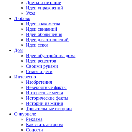
Диеты и питание
Идеи упражнений
Уход
Любовь
Идеи знакомства
Идеи свиданий
Идеи обольщения
Идеи для отношений
Идеи секса
Дом
Идеи обустройства дома
Идеи рецептов
Своими руками
Семья и дети
Интересно
Изобретения
Невероятные факты
Интересные места
Исторические факты
Истории из жизни
Трогательные истории
О журнале
Реклама
Как стать автором
Соцсети