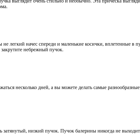
учка выглядит очень стильно и необычно. Эта прическа выгляди
ома.
ы не легкий начес спереди и маленькие косички, вплетенные в п
и закрутите небрежный пучок.
жаться несколько дней, а вы можете делать самые разнообразные
ь затянутый, низкий пучок. Пучок балерины никогда не выходит 