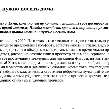
и нужно носить дома
но. Если, конечно, вы не хотите испортить себе настроение
ть яркий макияж. Чтобы выглядеть красиво и опрятно, нужно
которые точно можно и нужно носить дома.
есна-лето 2020. Не отставайте от модных трендов и тщательно у
о отдайте предпочтение комфорту, естественности и стилю. Ведь
ть в депрессии и объедаться конфетами, когда это время можно пр
аться, рисование, чтение книг и просмотр фильмов и сериалов, в
йте все про лучшие упражнения для идеальной фигуры, начните з
тилем! Хотя, конечно, домашняя мода далека от лучших образов 
ными и уместными в домашних условиях. Кроме того, это трендо
а? Забудьте о классическом хвосте или небрежном пучке, дайте
, да вы и сами убедитесь, что это простые прически, доступные
озданию стильных и удобных причесок.