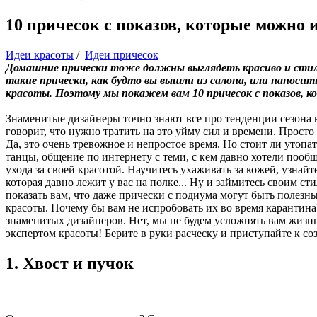
10 причесок с показов, которые можно 
Идеи красоты
/
Идеи причесок
Домашние прически тоже должны выглядеть красиво и стиль
такие прически, как будто вы вышли из салона, или наноси
красоты. Поэтому мы покажем вам 10 причесок с показов, 
Знаменитые дизайнеры точно знают все про тенденции сезона в
говорит, что нужно тратить на это уйму сил и времени. Прост
Да, это очень тревожное и непростое время. Но стоит ли утопа
танцы, общение по интернету с теми, с кем давно хотели пообщ
ухода за своей красотой. Научитесь ухаживать за кожей, узна
которая давно лежит у вас на полке... Ну и займитесь своим с
показать вам, что даже прически с подиума могут быть полез
красоты. Почему бы вам не испробовать их во время карантин
знаменитых дизайнеров. Нет, мы не будем усложнять вам жизнь
экспертом красоты! Берите в руки расческу и приступайте к с
1. Хвост и пучок