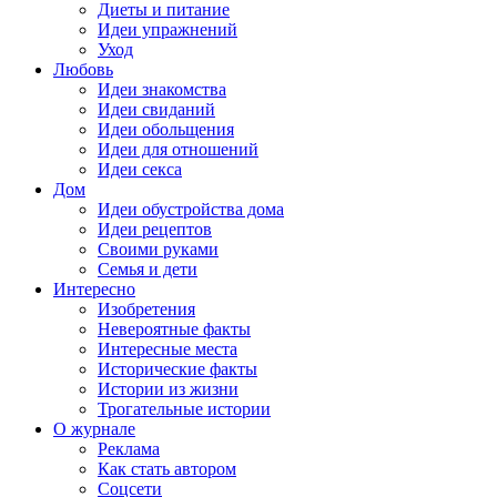
Диеты и питание
Идеи упражнений
Уход
Любовь
Идеи знакомства
Идеи свиданий
Идеи обольщения
Идеи для отношений
Идеи секса
Дом
Идеи обустройства дома
Идеи рецептов
Своими руками
Семья и дети
Интересно
Изобретения
Невероятные факты
Интересные места
Исторические факты
Истории из жизни
Трогательные истории
О журнале
Реклама
Как стать автором
Соцсети