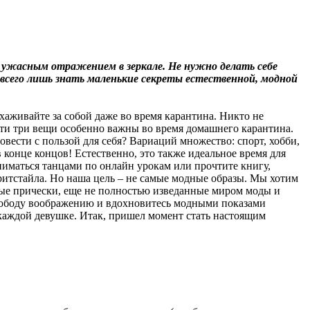
 ужасным отражением в зеркале. Не нужно делать себе
 всего лишь знать маленькие секреты естественной, модной
хаживайте за собой даже во время карантина. Никто не
 эти три вещи особенно важны во время домашнего карантина.
овести с пользой для себя? Вариаций множество: спорт, хобби,
 конце концов! Естественно, это также идеальное время для
аниматься танцами по онлайн урокам или прочтите книгу,
стритстайла. Но наша цель – не самые модные образы. Мы хотим
вые прически, еще не полностью изведанные миром моды и
 свободу воображению и вдохновитесь модными показами
 каждой девушке. Итак, пришел момент стать настоящим