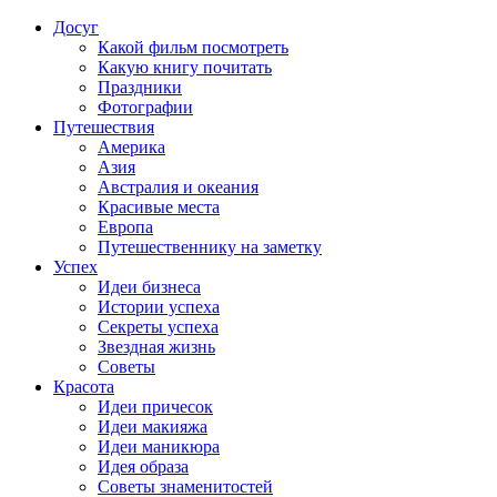
Досуг
Какой фильм посмотреть
Какую книгу почитать
Праздники
Фотографии
Путешествия
Америка
Азия
Австралия и океания
Красивые места
Европа
Путешественнику на заметку
Успех
Идеи бизнеса
Истории успеха
Секреты успеха
Звездная жизнь
Советы
Красота
Идеи причесок
Идеи макияжа
Идеи маникюра
Идея образа
Советы знаменитостей