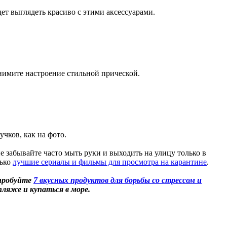
дет выглядеть красиво с этими аксессуарами.
днимите настроение стильной прической.
чков, как на фото.
е забывайте часто мыть руки и выходить на улицу только в
лько
лучшие сериалы и фильмы для просмотра на карантине
.
опробуйте
7 вкусных продуктов для борьбы со стрессом и
пляже и купаться в море.