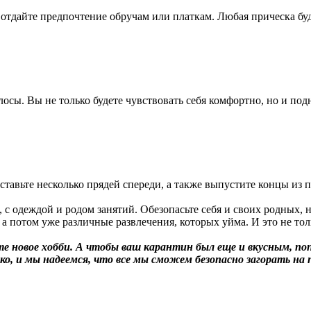
о отдайте предпочтение обручам или платкам. Любая прическа бу
осы. Вы не только будете чувствовать себя комфортно, но и по
авьте несколько прядей спереди, а также выпустите концы из пу
с одеждой и родом занятий. Обезопасьте себя и своих родных, н
 а потом уже различные развлечения, которых уйма. И это не то
те новое хобби. А чтобы ваш карантин был еще и вкусным, п
зко, и мы надеемся, что все мы сможем безопасно загорать на 