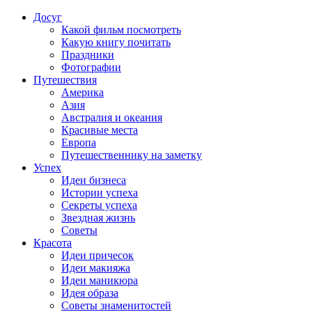
Досуг
Какой фильм посмотреть
Какую книгу почитать
Праздники
Фотографии
Путешествия
Америка
Азия
Австралия и океания
Красивые места
Европа
Путешественнику на заметку
Успех
Идеи бизнеса
Истории успеха
Секреты успеха
Звездная жизнь
Советы
Красота
Идеи причесок
Идеи макияжа
Идеи маникюра
Идея образа
Советы знаменитостей