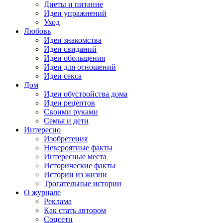
Диеты и питание
Идеи упражнений
Уход
Любовь
Идеи знакомства
Идеи свиданий
Идеи обольщения
Идеи для отношений
Идеи секса
Дом
Идеи обустройства дома
Идеи рецептов
Своими руками
Семья и дети
Интересно
Изобретения
Невероятные факты
Интересные места
Исторические факты
Истории из жизни
Трогательные истории
О журнале
Реклама
Как стать автором
Соцсети