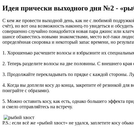
Идея прически выходного дня №2 -
«
ры
С кем же провести выходной день, как не с любимой подружкой
счёт), но вот она возможность наконец-то увидеться и обсудит
совершенно случайно понадобится новая пара джинс или клатч,
шансе обзавестись новыми знакомствами, место всё-таки людн
определённая сноровка и некоторый запас времени, но результа
1. Хорошенько расчешите волосы и взбрызните их специальным
2. Теперь разделите волосы на две половины. С внешнего края 
3. Продолжайте перекладывать по прядке с каждой стороны. Луч
4. Когда вы доплели косу до конца, закрепите её резинкой для
поиграйте с образами).
5. Можно оставить косу, как есть, однако большего эффекта пр
и смело отправляйтесь на встречу.
P.S.: если всё же «рыбий хвост» не удался, заплетите косу об