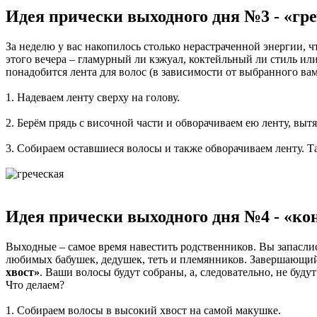
Идея прически выходного дня №3 -
«г
ре
За неделю у вас накопилось столько нерастраченной энергии, чт
этого вечера – гламурный ли кэжуал, коктейльный ли стиль ил
понадобится лента для волос (в зависимости от выбранного ва
1. Надеваем ленту сверху на голову.
2. Берём прядь с височной части и обворачиваем ею ленту, выт
3. Собираем оставшиеся волосы и также обворачиваем ленту. Та
Идея прически выходного дня №4 -
«
ко
Выходные – самое время навестить родственников. Вы запасли
любимых бабушек, дедушек, теть и племянников. Завершающий
хвост»
. Ваши волосы будут собраны, а, следовательно, не бу
Что делаем?
1. Собираем волосы в высокий хвост на самой макушке.