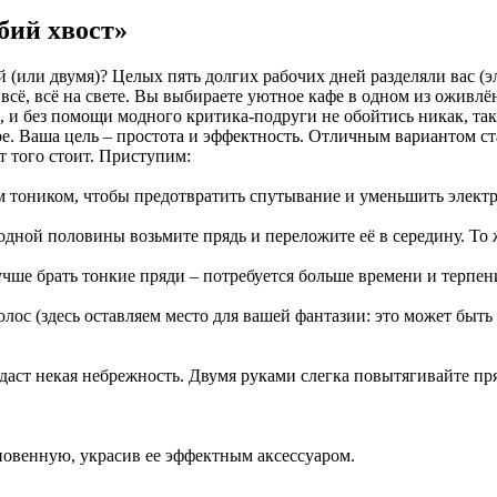
бий хвост
»
 (или двумя)? Целых пять долгих рабочих дней разделяли вас (э
ь всё, всё на свете. Вы выбираете уютное кафе в одном из оживл
 и без помощи модного критика-подруги не обойтись никак, так
ое. Ваша цель – простота и эффектность. Отличным вариантом с
т того стоит. Приступим:
 тоником, чтобы предотвратить спутывание и уменьшить электр
одной половины возьмите прядь и переложите её в середину. То 
ше брать тонкие пряди – потребуется больше времени и терпения
 волос (здесь оставляем место для вашей фантазии: это может б
идаст некая небрежность. Двумя руками слегка повытягивайте пр
ыкновенную, украсив ее эффектным аксессуаром.