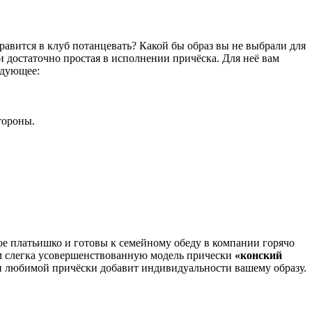
правится в клуб потанцевать? Какой бы образ вы не выбрали для
и достаточно простая в исполнении причёска. Для неё вам
едующее:
тороны.
ое платьишко и готовы к семейному обеду в компании горячо
ем слегка усовершенствованную модель прически
«конский
й и любимой причёски добавит индивидуальности вашему образу.