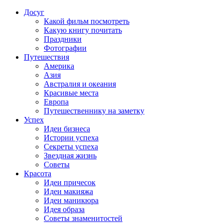
Досуг
Какой фильм посмотреть
Какую книгу почитать
Праздники
Фотографии
Путешествия
Америка
Азия
Австралия и океания
Красивые места
Европа
Путешественнику на заметку
Успех
Идеи бизнеса
Истории успеха
Секреты успеха
Звездная жизнь
Советы
Красота
Идеи причесок
Идеи макияжа
Идеи маникюра
Идея образа
Советы знаменитостей