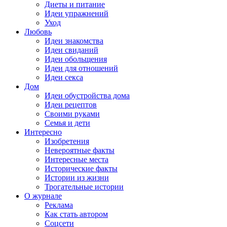
Диеты и питание
Идеи упражнений
Уход
Любовь
Идеи знакомства
Идеи свиданий
Идеи обольщения
Идеи для отношений
Идеи секса
Дом
Идеи обустройства дома
Идеи рецептов
Своими руками
Семья и дети
Интересно
Изобретения
Невероятные факты
Интересные места
Исторические факты
Истории из жизни
Трогательные истории
О журнале
Реклама
Как стать автором
Соцсети