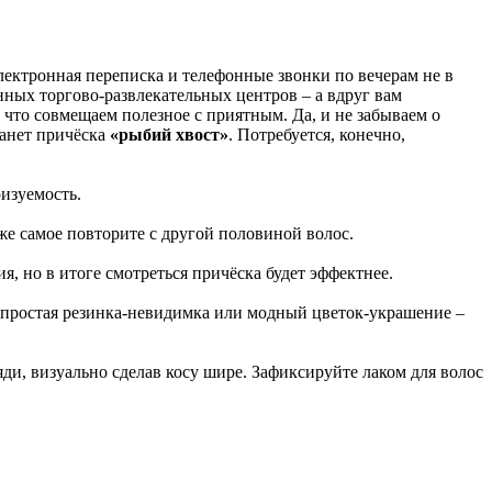
лектронная переписка и телефонные звонки по вечерам не в
ённых торгово-развлекательных центров – а вдруг вам
 что совмещаем полезное с приятным. Да, и не забываем о
танет причёска
«рыбий хвост»
. Потребуется, конечно,
изуемость.
же самое повторите с другой половиной волос.
, но в итоге смотреться причёска будет эффектнее.
ыть простая резинка-невидимка или модный цветок-украшение –
яди, визуально сделав косу шире. Зафиксируйте лаком для волос