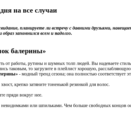
дня на все случаи
свидание, планируете ли встречу с давними друзьями, навещае
 образ за
помнился
всем и
н
адолго
.
чок балерины
»
ть от работы, рутины и шумных толп людей. Вы надеваете стил
велись таковым, то загрузите в плейлист хорошую, расслабляющу
алерины»
- модный тренд сезона; она полностью соответствует э
хвост, крепко затяните тоненькой резинкой для волос.
те пряди вокруг нее.
е невидимками или шпильками. Чем больше свободных концов ос