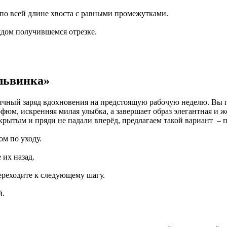
х по всей длине хвоста с равными промежутками.
ждом получившемся отрезке.
львинка
»
ичный заряд вдохновения на предстоящую рабочую неделю. Вы 
фюм, искренняя милая улыбка, а завершает образ элегантная и 
крытым и пряди не падали вперёд, предлагаем такой вариант – 
ом по уходу.
 их назад.
переходите к следующему шагу.
й.