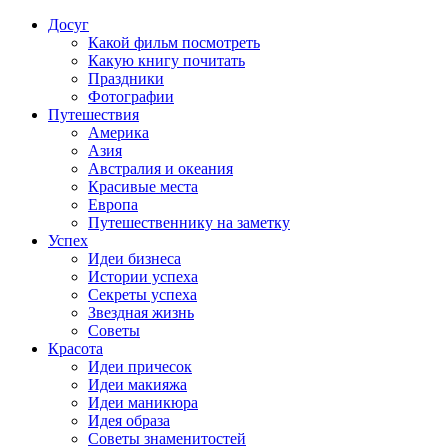
Досуг
Какой фильм посмотреть
Какую книгу почитать
Праздники
Фотографии
Путешествия
Америка
Азия
Австралия и океания
Красивые места
Европа
Путешественнику на заметку
Успех
Идеи бизнеса
Истории успеха
Секреты успеха
Звездная жизнь
Советы
Красота
Идеи причесок
Идеи макияжа
Идеи маникюра
Идея образа
Советы знаменитостей