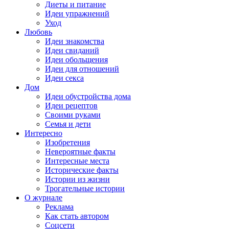
Диеты и питание
Идеи упражнений
Уход
Любовь
Идеи знакомства
Идеи свиданий
Идеи обольщения
Идеи для отношений
Идеи секса
Дом
Идеи обустройства дома
Идеи рецептов
Своими руками
Семья и дети
Интересно
Изобретения
Невероятные факты
Интересные места
Исторические факты
Истории из жизни
Трогательные истории
О журнале
Реклама
Как стать автором
Соцсети