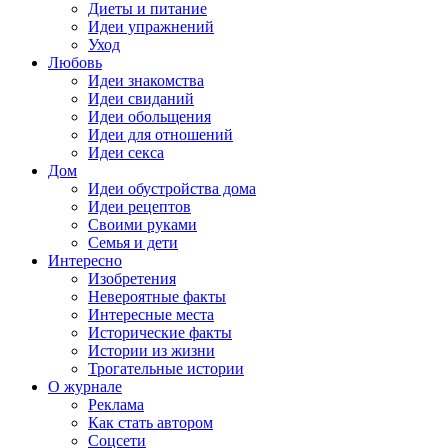
Диеты и питание
Идеи упражнений
Уход
Любовь
Идеи знакомства
Идеи свиданий
Идеи обольщения
Идеи для отношений
Идеи секса
Дом
Идеи обустройства дома
Идеи рецептов
Своими руками
Семья и дети
Интересно
Изобретения
Невероятные факты
Интересные места
Исторические факты
Истории из жизни
Трогательные истории
О журнале
Реклама
Как стать автором
Соцсети