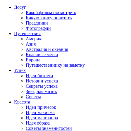
Досуг
Какой фильм посмотреть
Какую книгу почитать
Праздники
Фотографии
Путешествия
Америка
Азия
Австралия и океания
Красивые места
Европа
Путешественнику на заметку
Успех
Идеи бизнеса
Истории успеха
Секреты успеха
Звездная жизнь
Советы
Красота
Идеи причесок
Идеи макияжа
Идеи маникюра
Идея образа
Советы знаменитостей