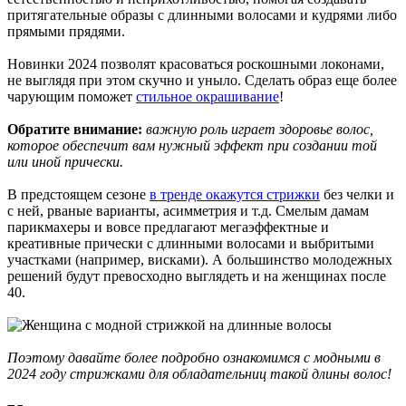
притягательные образы с длинными волосами и кудрями либо
прямыми прядями.
Новинки 2024 позволят красоваться роскошными локонами,
не выглядя при этом скучно и уныло. Сделать образ еще более
чарующим поможет
стильное окрашивание
!
Обратите внимание:
важную роль играет здоровье волос,
которое обеспечит вам нужный эффект при создании той
или иной прически.
В предстоящем сезоне
в тренде окажутся стрижки
без челки и
с ней, рваные варианты, асимметрия и т.д. Смелым дамам
парикмахеры и вовсе предлагают мегаэффектные и
креативные прически с длинными волосами и выбритыми
участками (например, висками). А большинство молодежных
решений будут превосходно выглядеть и на женщинах после
40.
Поэтому давайте более подробно ознакомимся с модными в
2024 году стрижками для обладательниц такой длины волос!