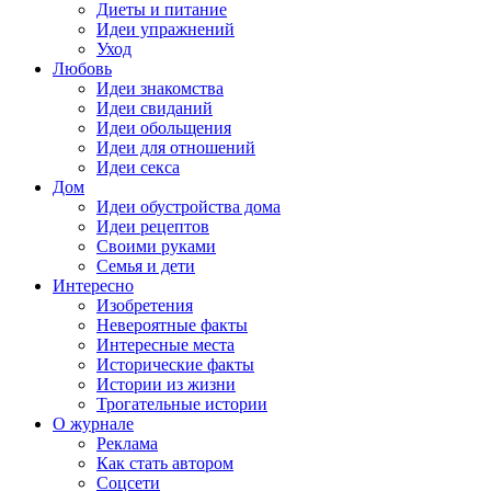
Диеты и питание
Идеи упражнений
Уход
Любовь
Идеи знакомства
Идеи свиданий
Идеи обольщения
Идеи для отношений
Идеи секса
Дом
Идеи обустройства дома
Идеи рецептов
Своими руками
Семья и дети
Интересно
Изобретения
Невероятные факты
Интересные места
Исторические факты
Истории из жизни
Трогательные истории
О журнале
Реклама
Как стать автором
Соцсети