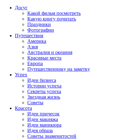
Досуг
Какой фильм посмотреть
Какую книгу почитать
Праздники
Фотографии
Путешествия
Америка
Азия
Австралия и океания
Красивые места
Европа
Путешественнику на заметку
Успех
Идеи бизнеса
Истории успеха
Секреты успеха
Звездная жизнь
Советы
Красота
Идеи причесок
Идеи макияжа
Идеи маникюра
Идея образа
Советы знаменитостей