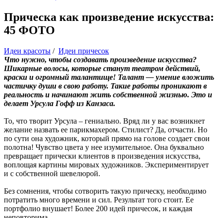
Прическа как произведение искусства:
45 ФОТО
Идеи красоты
/
Идеи причесок
Что нужно, чтобы создавать произведение искусства?
Шикарные волосы, которые станут театром действий,
краски и огромный талантище! Талант — умение вложить
частичку души в свою работу. Такие работы проникают в
реальность и начинают жить собственной жизнью. Это и
делает Урсула Гофф из Канзаса.
То, что творит Урсула – гениально. Вряд ли у вас возникнет
желание назвать ее парикмахером. Стилист? Да, отчасти. Но
по сути она художник, который прямо на голове создает свои
полотна! Чувство цвета у нее изумительное. Она буквально
превращает прически клиентов в произведения искусства,
воплощая картины мировых художников. Экспериментирует
и с собственной шевелюрой.
Без сомнения, чтобы сотворить такую прическу, необходимо
потратить много времени и сил. Результат того стоит. Ее
портфолио внушает! Более 200 идей причесок, и каждая
неповторима.