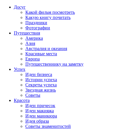
Досуг
Какой фильм посмотреть
Какую книгу почитать
Праздники
Фотографии
Путешествия
Америка
Азия
Австралия и океания
Красивые места
Европа
Путешественнику на заметку
Успех
Идеи бизнеса
Истории успеха
Секреты успеха
Звездная жизнь
Советы
Красота
Идеи причесок
Идеи макияжа
Идеи маникюра
Идея образа
Советы знаменитостей