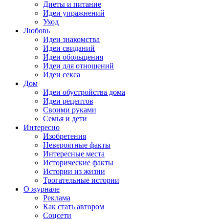
Диеты и питание
Идеи упражнений
Уход
Любовь
Идеи знакомства
Идеи свиданий
Идеи обольщения
Идеи для отношений
Идеи секса
Дом
Идеи обустройства дома
Идеи рецептов
Своими руками
Семья и дети
Интересно
Изобретения
Невероятные факты
Интересные места
Исторические факты
Истории из жизни
Трогательные истории
О журнале
Реклама
Как стать автором
Соцсети