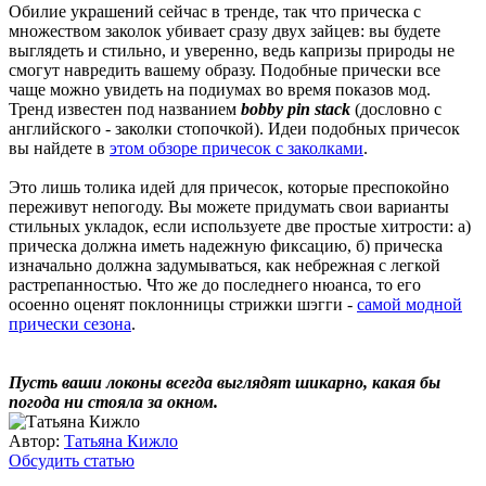
Обилие украшений сейчас в тренде, так что прическа с
множеством заколок убивает сразу двух зайцев: вы будете
выглядеть и стильно, и уверенно, ведь капризы природы не
смогут навредить вашему образу. Подобные прически все
чаще можно увидеть на подиумах во время показов мод.
Тренд известен под названием
bobby pin stack
(дословно с
английского - заколки стопочкой). Идеи подобных причесок
вы найдете в
этом обзоре причесок с заколками
.
Это лишь толика идей для причесок, которые преспокойно
переживут непогоду. Вы можете придумать свои варианты
стильных укладок, если используете две простые хитрости: а)
прическа должна иметь надежную фиксацию, б) прическа
изначально должна задумываться, как небрежная с легкой
растрепанностью. Что же до последнего нюанса, то его
осоенно оценят поклонницы стрижки шэгги -
самой модной
прически сезона
.
Пусть ваши локоны всегда выглядят шикарно, какая бы
погода ни стояла за окном.
Автор:
Татьяна Кижло
Обсудить статью