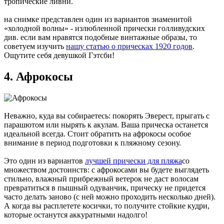
тропические ливни.
на снимке представлен один из вариантов знаменитой
«холодной волны» - излюбленной прически голливудских
див. если вам нравятся подобные винтажные образы, то
советуем изучить
нашу статью о прическах 1920 годов
.
Ощутите себя девушкой Гэтсби!
4. Афрокосы
Неважно, куда вы собираетесь: покорять Эверест, прыгать с
парашютом или нырять к акулам. Ваша прическа останется
идеальной всегда. Стоит обратить на афрокосы особое
внимание в период подготовки к пляжному сезону.
Это один из вариантов
лучшей прически для пляжа
со
множеством достоинств: с афрокосами вы будете выглядеть
стильно, влажный прибрежный ветерок не даст волосам
превратиться в пышный одуванчик, прическу не придется
часто делать заново (с ней можно проходить несколько дней).
А когда вы расплетете косички, то получите стойкие кудри,
которые останутся аккуратными надолго!