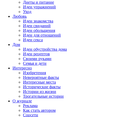
Диеты и питание
Идеи упражнений
Уход
Любовь
Идеи знакомства
Идеи свиданий
Идеи обольщения
Идеи для отношений
Идеи секса
Дом
Идеи обустройства дома
Идеи рецептов
Своими руками
Семья и дети
Интересно
Изобретения
Невероятные факты
Интересные места
Исторические факты
Истории из жизни
Трогательные истории
О журнале
Реклама
Как стать автором
Соцсети