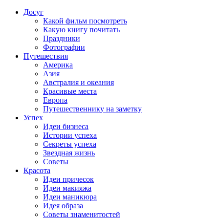
Досуг
Какой фильм посмотреть
Какую книгу почитать
Праздники
Фотографии
Путешествия
Америка
Азия
Австралия и океания
Красивые места
Европа
Путешественнику на заметку
Успех
Идеи бизнеса
Истории успеха
Секреты успеха
Звездная жизнь
Советы
Красота
Идеи причесок
Идеи макияжа
Идеи маникюра
Идея образа
Советы знаменитостей