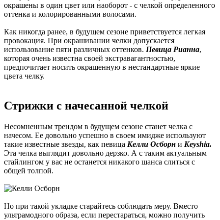
окрашены в один цвет или наоборот - с челкой определенного
оттенка и колорированными волосами.
Как никогда ранее, в будущем сезоне приветствуется легкая
провокация. При окрашивании челки допускается
использование пяти различных оттенков.
Певица Рианна
,
которая очень известна своей экстравагантностью,
предпочитает носить окрашенную в нестандартные яркие
цвета челку.
Стрижки с начесанной челкой
Несомненным трендом в будущем сезоне станет челка с
начесом. Ее довольно успешно в своем имидже используют
такие известные звезды, как певица
Келли Осборн
и
Keyshia.
Эта челка выглядит довольно дерзко. А с таким актуальным
стайлингом у вас не останется никакого шанса слиться с
общей толпой.
Но при такой укладке старайтесь соблюдать меру. Вместо
ультрамодного образа, если перестараться, можно получить