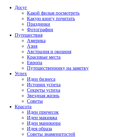
Досуг
Какой фильм посмотреть
Какую книгу почитать
Праздники
Фотографии
Путешествия
Америка
Азия
Австралия и океания
Красивые места
Европа
Путешественнику на заметку
Успех
Идеи бизнеса
Истории успеха
Секреты успеха
Звездная жизнь
Советы
Красота
Идеи причесок
Идеи макияжа
Идеи маникюра
Идея образа
Советы знаменитостей