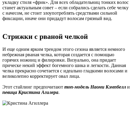
укладку стиля «фрик». Для всех обладательниц тонких волос
станет актуальным совет – если собрались сделать себе челку
с начесом, не стоит злоупотреблять средствами сильной
фиксации, иначе они придадут волосам грязный вид.
Стрижки с рваной челкой
И еще одним ярким трендом этого сезона является немного
небрежная рваная челка, которая создается с помощью
горячих ножниц и филировки. Визуально, она придает
прическе некий эффект богемного шика и легкости. Данная
челка прекрасно сочетается с идеально гладкими волосами и
великолепно корректирует овал лица.
Этот стайлинг предпочитают
топ-модель Наоми Кэмпбелл
и
певица Кристина Агилера
.