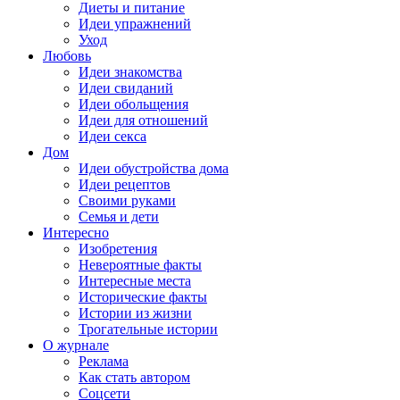
Диеты и питание
Идеи упражнений
Уход
Любовь
Идеи знакомства
Идеи свиданий
Идеи обольщения
Идеи для отношений
Идеи секса
Дом
Идеи обустройства дома
Идеи рецептов
Своими руками
Семья и дети
Интересно
Изобретения
Невероятные факты
Интересные места
Исторические факты
Истории из жизни
Трогательные истории
О журнале
Реклама
Как стать автором
Соцсети