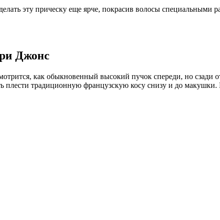
 сделать эту прическу еще ярче, покрасив волосы специальными
ари Джонс
отрится, как обыкновенный высокий пучок спереди, но сзади о
ть плести традиционную французскую косу снизу и до макушки. П