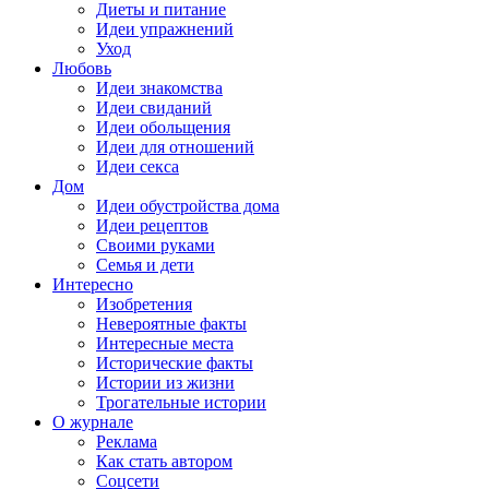
Диеты и питание
Идеи упражнений
Уход
Любовь
Идеи знакомства
Идеи свиданий
Идеи обольщения
Идеи для отношений
Идеи секса
Дом
Идеи обустройства дома
Идеи рецептов
Своими руками
Семья и дети
Интересно
Изобретения
Невероятные факты
Интересные места
Исторические факты
Истории из жизни
Трогательные истории
О журнале
Реклама
Как стать автором
Соцсети