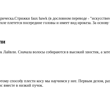
 прическа.Стрижки faux hawk (в дословном переводе - "искусст
иле плетется посередине головы и имеет вид ирокеза. За основу 
ли
 Лайвли. Сначала волосы собираются в высокий хвостик, а зате
тому способу плести косу мы научимся у нее. Первым делом, раз
ос вместе в низкий пучок.