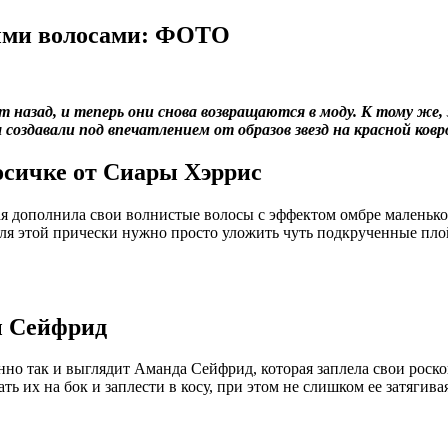
ными волосами: ФОТО
т назад, и теперь они снова возвращаются в моду. К тому же,
 создавали под впечатлением от образов звезд на красной ков
осичке от Сиары Хэррис
я дополнила свои волнистые волосы с эффектом омбре маленько
Для этой прически нужно просто уложить чуть подкрученные пло
ы Сейфрид
енно так и выглядит Аманда Сейфрид, которая заплела свои роск
ть их на бок и заплести в косу, при этом не слишком ее затягивая