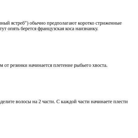
венный ястреб") обычно предполагают коротко стриженные
тут опять берется французская коса наизнанку.
м от резинки начинается плетение рыбьего хвоста.
делите волосы на 2 части. С каждой части начинаете плести