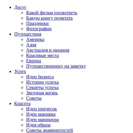
Досуг
Какой фильм посмотреть
Какую книгу почитать
Праздники
Фотографии
Путешествия
Америка
Азия
Австралия и океания
Красивые места
Европа
Путешественнику на заметку
Успех
Идеи бизнеса
Истории успеха
Секреты успеха
Звездная жизнь
Советы
Красота
Идеи причесок
Идеи макияжа
Идеи маникюра
Идея образа
Советы знаменитостей