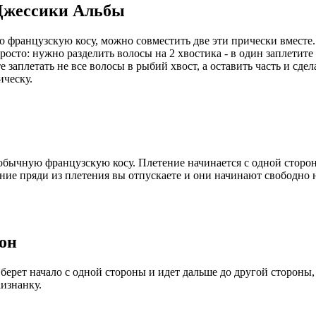
 Джессики Альбы
то французскую косу, можно совместить две эти прически вместе
росто: нужно разделить волосы на 2 хвостика - в один заплетит
 заплетать не все волосы в рыбий хвост, а оставить часть и сдел
ическу.
 обычную французскую косу. Плетение начинается с одной стороны
хние пряди из плетения вы отпускаете и они начинают свободно 
сон
берет начало с одной стороны и идет дальше до другой стороны,
изнанку.