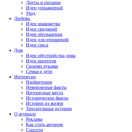
Диеты и питание
Идеи упражнений
Уход
Любовь
Идеи знакомства
Идеи свиданий
Идеи обольщения
Идеи для отношений
Идеи секса
Дом
Идеи обустройства дома
Идеи рецептов
Своими руками
Семья и дети
Интересно
Изобретения
Невероятные факты
Интересные места
Исторические факты
Истории из жизни
Трогательные истории
О журнале
Реклама
Как стать автором
Соцсети