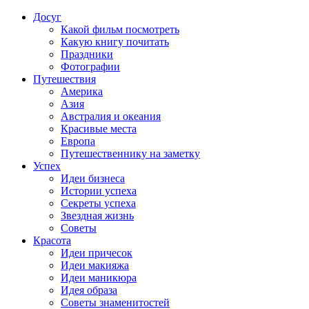
Досуг
Какой фильм посмотреть
Какую книгу почитать
Праздники
Фотографии
Путешествия
Америка
Азия
Австралия и океания
Красивые места
Европа
Путешественнику на заметку
Успех
Идеи бизнеса
Истории успеха
Секреты успеха
Звездная жизнь
Советы
Красота
Идеи причесок
Идеи макияжа
Идеи маникюра
Идея образа
Советы знаменитостей