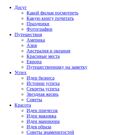
Досуг
Какой фильм посмотреть
Какую книгу почитать
Праздники
Фотографии
Путешествия
Америка
Азия
Австралия и океания
Красивые места
Европа
Путешественнику на заметку
Успех
Идеи бизнеса
Истории успеха
Секреты успеха
Звездная жизнь
Советы
Красота
Идеи причесок
Идеи макияжа
Идеи маникюра
Идея образа
Советы знаменитостей