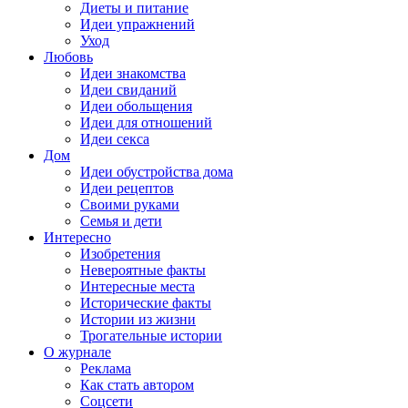
Диеты и питание
Идеи упражнений
Уход
Любовь
Идеи знакомства
Идеи свиданий
Идеи обольщения
Идеи для отношений
Идеи секса
Дом
Идеи обустройства дома
Идеи рецептов
Своими руками
Семья и дети
Интересно
Изобретения
Невероятные факты
Интересные места
Исторические факты
Истории из жизни
Трогательные истории
О журнале
Реклама
Как стать автором
Соцсети