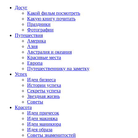
Досуг
Какой фильм посмотреть
Какую книгу почитать
Праздники
Фотографии
Путешествия
Америка
Азия
Австралия и океания
Красивые места
Европа
Путешественнику на заметку
Успех
Идеи бизнеса
Истории успеха
Секреты успеха
Звездная жизнь
Советы
Красота
Идеи причесок
Идеи макияжа
Идеи маникюра
Идея образа
Советы знаменитостей