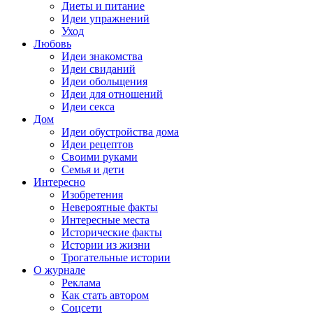
Диеты и питание
Идеи упражнений
Уход
Любовь
Идеи знакомства
Идеи свиданий
Идеи обольщения
Идеи для отношений
Идеи секса
Дом
Идеи обустройства дома
Идеи рецептов
Своими руками
Семья и дети
Интересно
Изобретения
Невероятные факты
Интересные места
Исторические факты
Истории из жизни
Трогательные истории
О журнале
Реклама
Как стать автором
Соцсети