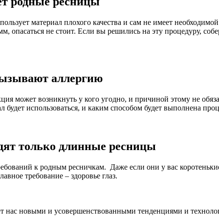
ет родные ресницы
использует материал плохого качества и сам не имеет необходим
мм, опасаться не стоит. Если вы решились на эту процедуру, со
вызывают аллергию
ция может возникнуть у кого угодно, и причиной этому не обяз
иал будет использоваться, и каким способом будет выполнена пр
одят только длинные ресницы
бований к родным ресничкам. Даже если они у вас коротенькие
лавное требование – здоровье глаз.
ет нас новыми и усовершенствованными тенденциями и технологи