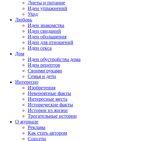
Диеты и питание
Идеи упражнений
Уход
Любовь
Идеи знакомства
Идеи свиданий
Идеи обольщения
Идеи для отношений
Идеи секса
Дом
Идеи обустройства дома
Идеи рецептов
Своими руками
Семья и дети
Интересно
Изобретения
Невероятные факты
Интересные места
Исторические факты
Истории из жизни
Трогательные истории
О журнале
Реклама
Как стать автором
Соцсети