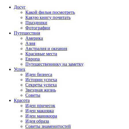
Досуг
Какой фильм посмотреть
Какую книгу почитать
Праздники
Фотографии
Путешествия
Америка
Азия
Австралия и океания
Красивые места
Европа
Путешественнику на заметку
Успех
Идеи бизнеса
Истории успеха
Секреты успеха
Звездная жизнь
Советы
Красота
Идеи причесок
Идеи макияжа
Идеи маникюра
Идея образа
Советы знаменитостей