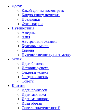
Досуг
Какой фильм посмотреть
Какую книгу почитать
Праздники
Фотографии
Путешествия
Америка
Азия
Австралия и океания
Красивые места
Европа
Путешественнику на заметку
Успех
Идеи бизнеса
Истории успеха
Секреты успеха
Звездная жизнь
Советы
Красота
Идеи причесок
Идеи макияжа
Идеи маникюра
Идея образа
Советы знаменитостей