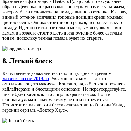
Бразильская фотомодель Изабель Гулар любит сексуальные
образы. Девушка покрасовалась перед камерами с макияжем, в
котором была использована помада винного оттенка. К слову,
винный оттенок возглавил топовые позиции среди модных
цветов осени. Однако стоит поостеречься, используя такую
помаду. Идет она исключительно молодым девушкам, а вот
дамам в возрасте стоит отдать предпочтение более светлым
тонам, поскольку темная помада будет их старить.
8. Легкий блеск
Качественное увлажнение стало популярным трендом
макияжа осени 2019-го
. Увлажненная кожа – гарант
омолаживающего макияжа. Конечно, надо быть осторожнее с
хайлайтерами и блестящими основами. Не переусердствуйте,
иначе будет казаться, что лицо покрыто потом. Но и к
слишком уж матовому макияжу не стоит стремиться.
Посмотрите, как легкий блеск освежает лицо Оливии Уайлд,
героини сериала «Доктор Хаус».