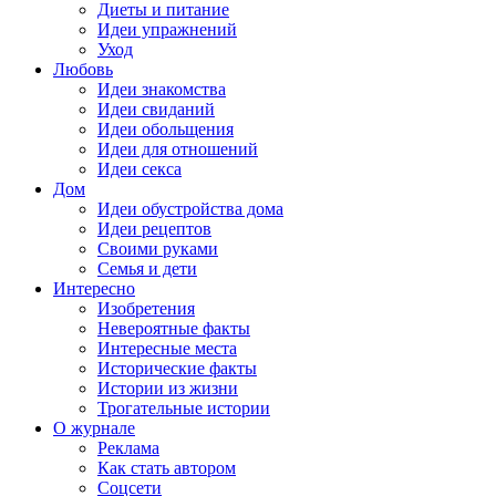
Диеты и питание
Идеи упражнений
Уход
Любовь
Идеи знакомства
Идеи свиданий
Идеи обольщения
Идеи для отношений
Идеи секса
Дом
Идеи обустройства дома
Идеи рецептов
Своими руками
Семья и дети
Интересно
Изобретения
Невероятные факты
Интересные места
Исторические факты
Истории из жизни
Трогательные истории
О журнале
Реклама
Как стать автором
Соцсети