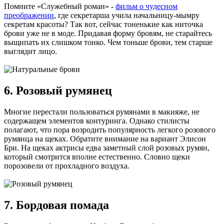
Помните «Служебный роман» -
фильм о чудесном
преображении
, где секретарша учила начальницу-мымру
секретам красоты? Так вот, сейчас тоненькие как ниточка
брови уже не в моде. Придавая форму бровям, не старайтесь
выщипать их слишком тонко. Чем тоньше брови, тем старше
выглядит лицо.
6. Розовый румянец
Многие перестали пользоваться румянами в макияже, не
содержащем элементов контуринга. Однако стилисты
полагают, что пора возродить популярность легкого розового
румянца на щеках. Обратите внимание на вариант Элисон
Бри. На щеках актрисы едва заметный слой розовых румян,
который смотрится вполне естественно. Словно щеки
порозовели от прохладного воздуха.
7. Бордовая помада