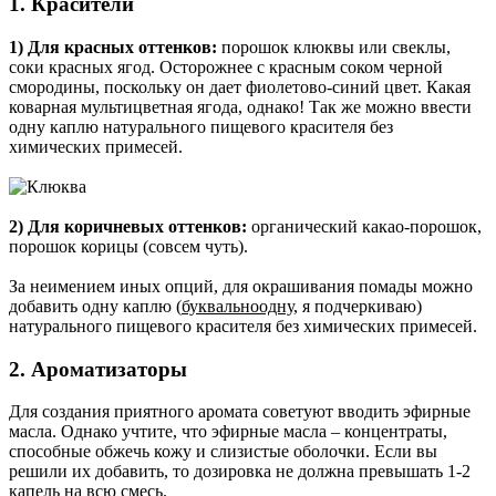
1. Красители
1) Для красных оттенков:
порошок клюквы или свеклы,
соки красных ягод. Осторожнее с красным соком черной
смородины, поскольку он дает фиолетово-синий цвет. Какая
коварная мультицветная ягода, однако! Так же можно ввести
одну каплю натурального пищевого красителя без
химических примесей.
2) Для коричневых оттенков:
органический какао-порошок,
порошок корицы (совсем чуть).
За неимением иных опций, для окрашивания помады можно
добавить одну каплю (
буквальноодну
, я подчеркиваю)
натурального пищевого красителя без химических примесей.
2. Ароматизаторы
Для создания приятного аромата советуют вводить эфирные
масла. Однако учтите, что эфирные масла – концентраты,
способные обжечь кожу и слизистые оболочки. Если вы
решили их добавить, то дозировка не должна превышать 1-2
капель на всю смесь.