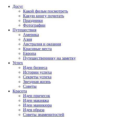
Досуг
Какой фильм посмотреть
Какую книгу почитать
Праздники
Фотографии
Путешествия
Америка
Азия
Австралия и океания
Красивые места
Европа
Путешественнику на заметку
Успех
Идеи бизнеса
Истории успеха
Секреты успеха
Звездная жизнь
Советы
Красота
Идеи причесок
Идеи макияжа
Идеи маникюра
Идея образа
Советы знаменитостей