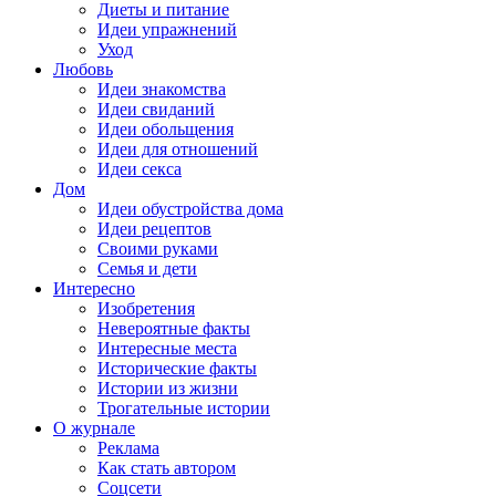
Диеты и питание
Идеи упражнений
Уход
Любовь
Идеи знакомства
Идеи свиданий
Идеи обольщения
Идеи для отношений
Идеи секса
Дом
Идеи обустройства дома
Идеи рецептов
Своими руками
Семья и дети
Интересно
Изобретения
Невероятные факты
Интересные места
Исторические факты
Истории из жизни
Трогательные истории
О журнале
Реклама
Как стать автором
Соцсети