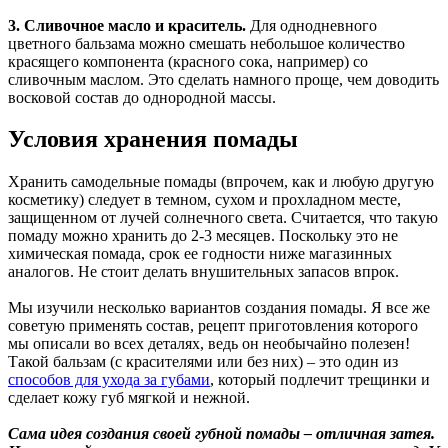
3. Сливочное масло и краситель.
Для однодневного
цветного бальзама можно смешать небольшое количество
красящего компонента (красного сока, например) со
сливочным маслом. Это сделать намного проще, чем доводить
восковой состав до однородной массы.
Условия хранения помады
Хранить самодельные помады (впрочем, как и любую другую
косметику) следует в темном, сухом и прохладном месте,
защищенном от лучей солнечного света. Считается, что такую
помаду можно хранить до 2-3 месяцев. Поскольку это не
химическая помада, срок ее годности ниже магазинных
аналогов. Не стоит делать внушительных запасов впрок.
Мы изучили несколько вариантов создания помады. Я все же
советую применять состав, рецепт приготовления которого
мы описали во всех деталях, ведь он необычайно полезен!
Такой бальзам (с красителями или без них) – это один из
способов для ухода за губами
, который подлечит трещинки и
сделает кожу губ мягкой и нежной.
Сама идея создания своей губной помады – отличная затея.