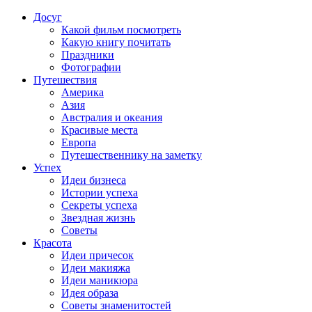
Досуг
Какой фильм посмотреть
Какую книгу почитать
Праздники
Фотографии
Путешествия
Америка
Азия
Австралия и океания
Красивые места
Европа
Путешественнику на заметку
Успех
Идеи бизнеса
Истории успеха
Секреты успеха
Звездная жизнь
Советы
Красота
Идеи причесок
Идеи макияжа
Идеи маникюра
Идея образа
Советы знаменитостей