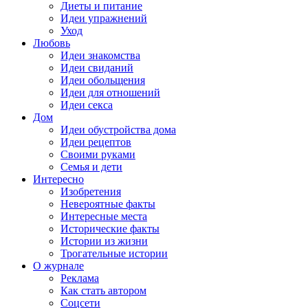
Диеты и питание
Идеи упражнений
Уход
Любовь
Идеи знакомства
Идеи свиданий
Идеи обольщения
Идеи для отношений
Идеи секса
Дом
Идеи обустройства дома
Идеи рецептов
Своими руками
Семья и дети
Интересно
Изобретения
Невероятные факты
Интересные места
Исторические факты
Истории из жизни
Трогательные истории
О журнале
Реклама
Как стать автором
Соцсети