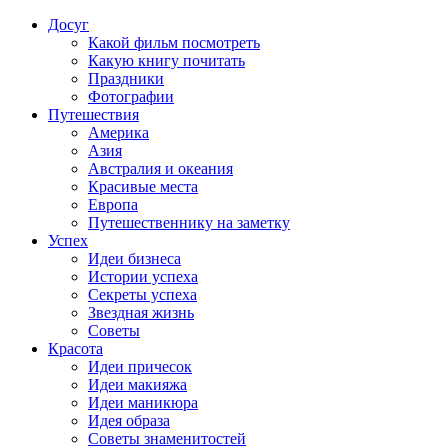
Досуг
Какой фильм посмотреть
Какую книгу почитать
Праздники
Фотографии
Путешествия
Америка
Азия
Австралия и океания
Красивые места
Европа
Путешественнику на заметку
Успех
Идеи бизнеса
Истории успеха
Секреты успеха
Звездная жизнь
Советы
Красота
Идеи причесок
Идеи макияжа
Идеи маникюра
Идея образа
Советы знаменитостей