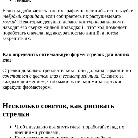
тенями.
Если вы добиваетесь тонких графичных линий - используйте
твёрдый карандаш
, если собираетесь их растушёвывать -
мягкий
. Некоторые девушки делают контур карандашом и
наводят его сверху жидкой подводкой - этот ход позволяет
поработать сначала над аккуратностью линий, а потом
закрепить их.
Как определить оптимальную форму стрелок для ваших
глаз
Стрелки довольно требовательны - они должны гармонично
сочетаться с цветом глаз и геометрией лица.
Следите за
каждым движением, чтоб макияж не напоминал детские
каракули фломастером.
Несколько советов, как рисовать
стрелки
Чтоб визуально вытянуть глаза, поработайте над их
внешними уголками.
Если глаза широко посажены - не стесняйтесь