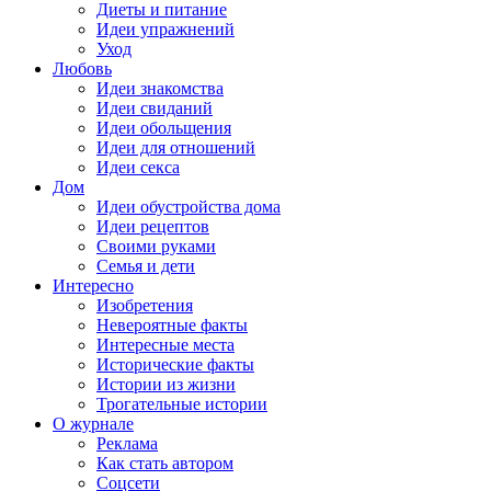
Диеты и питание
Идеи упражнений
Уход
Любовь
Идеи знакомства
Идеи свиданий
Идеи обольщения
Идеи для отношений
Идеи секса
Дом
Идеи обустройства дома
Идеи рецептов
Своими руками
Семья и дети
Интересно
Изобретения
Невероятные факты
Интересные места
Исторические факты
Истории из жизни
Трогательные истории
О журнале
Реклама
Как стать автором
Соцсети