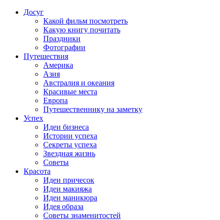
Досуг
Какой фильм посмотреть
Какую книгу почитать
Праздники
Фотографии
Путешествия
Америка
Азия
Австралия и океания
Красивые места
Европа
Путешественнику на заметку
Успех
Идеи бизнеса
Истории успеха
Секреты успеха
Звездная жизнь
Советы
Красота
Идеи причесок
Идеи макияжа
Идеи маникюра
Идея образа
Советы знаменитостей