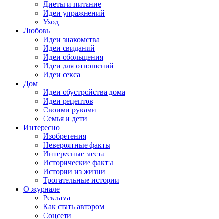
Диеты и питание
Идеи упражнений
Уход
Любовь
Идеи знакомства
Идеи свиданий
Идеи обольщения
Идеи для отношений
Идеи секса
Дом
Идеи обустройства дома
Идеи рецептов
Своими руками
Семья и дети
Интересно
Изобретения
Невероятные факты
Интересные места
Исторические факты
Истории из жизни
Трогательные истории
О журнале
Реклама
Как стать автором
Соцсети