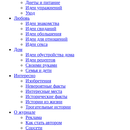
Диеты и питание
Идеи упражнений
Уход
Любовь
Идеи знакомства
Идеи свиданий
Идеи обольщения
Идеи для отношений
Идеи секса
Дом
Идеи обустройства дома
Идеи рецептов
Своими руками
Семья и дети
Интересно
Изобретения
Невероятные факты
Интересные места
Исторические факты
Истории из жизни
Трогательные истории
О журнале
Реклама
Как стать автором
Соцсети