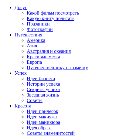
Досуг
Какой фильм посмотреть
Какую книгу почитать
Праздники
Фотографии
Путешествия
Америка
Азия
Австралия и океания
Красивые места
Европа
Путешественнику на заметку
Успех
Идеи бизнеса
Истории успеха
Секреты успеха
Звездная жизнь
Советы
Красота
Идеи причесок
Идеи макияжа
Идеи маникюра
Идея образа
Советы знаменитостей