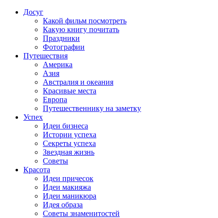
Досуг
Какой фильм посмотреть
Какую книгу почитать
Праздники
Фотографии
Путешествия
Америка
Азия
Австралия и океания
Красивые места
Европа
Путешественнику на заметку
Успех
Идеи бизнеса
Истории успеха
Секреты успеха
Звездная жизнь
Советы
Красота
Идеи причесок
Идеи макияжа
Идеи маникюра
Идея образа
Советы знаменитостей