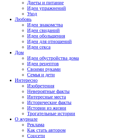
Диеты и питание
Идеи упражнений
Уход
Любовь
Идеи знакомства
Идеи свиданий
Идеи обольщения
Идеи для отношений
Идеи секса
Дом
Идеи обустройства дома
Идеи рецептов
Своими руками
Семья и дети
Интересно
Изобретения
Невероятные факты
Интересные места
Исторические факты
Истории из жизни
Трогательные истории
О журнале
Реклама
Как стать автором
Соцсети