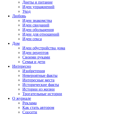
Диеты и питание
Идеи упражнений
Уход
Любовь
Идеи знакомства
Идеи свиданий
Идеи обольщения
Идеи для отношений
Идеи секса
Дом
Идеи обустройства дома
Идеи рецептов
Своими руками
Семья и дети
Интересно
Изобретения
Невероятные факты
Интересные места
Исторические факты
Истории из жизни
Трогательные истории
О журнале
Реклама
Как стать автором
Соцсети