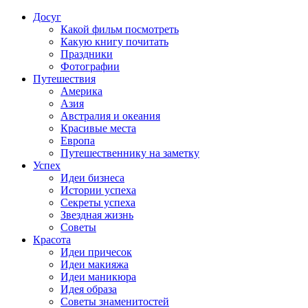
Досуг
Какой фильм посмотреть
Какую книгу почитать
Праздники
Фотографии
Путешествия
Америка
Азия
Австралия и океания
Красивые места
Европа
Путешественнику на заметку
Успех
Идеи бизнеса
Истории успеха
Секреты успеха
Звездная жизнь
Советы
Красота
Идеи причесок
Идеи макияжа
Идеи маникюра
Идея образа
Советы знаменитостей