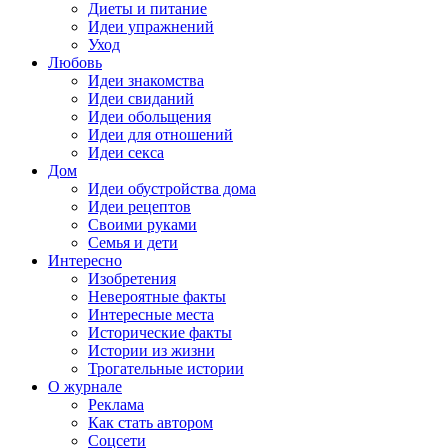
Диеты и питание
Идеи упражнений
Уход
Любовь
Идеи знакомства
Идеи свиданий
Идеи обольщения
Идеи для отношений
Идеи секса
Дом
Идеи обустройства дома
Идеи рецептов
Своими руками
Семья и дети
Интересно
Изобретения
Невероятные факты
Интересные места
Исторические факты
Истории из жизни
Трогательные истории
О журнале
Реклама
Как стать автором
Соцсети