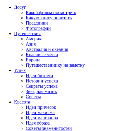
Досуг
Какой фильм посмотреть
Какую книгу почитать
Праздники
Фотографии
Путешествия
Америка
Азия
Австралия и океания
Красивые места
Европа
Путешественнику на заметку
Успех
Идеи бизнеса
Истории успеха
Секреты успеха
Звездная жизнь
Советы
Красота
Идеи причесок
Идеи макияжа
Идеи маникюра
Идея образа
Советы знаменитостей