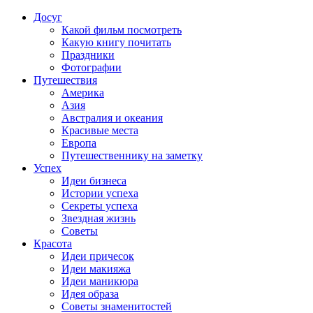
Досуг
Какой фильм посмотреть
Какую книгу почитать
Праздники
Фотографии
Путешествия
Америка
Азия
Австралия и океания
Красивые места
Европа
Путешественнику на заметку
Успех
Идеи бизнеса
Истории успеха
Секреты успеха
Звездная жизнь
Советы
Красота
Идеи причесок
Идеи макияжа
Идеи маникюра
Идея образа
Советы знаменитостей