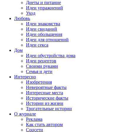
Диеты и питание
Идеи упражнений
Уход
Любовь
Идеи знакомства
Идеи свиданий
Идеи обольщения
Идеи для отношений
Идеи секса
Дом
Идеи обустройства дома
Идеи рецептов
Своими руками
Семья и дети
Интересно
Изобретения
Невероятные факты
Интересные места
Исторические факты
Истории из жизни
Трогательные истории
О журнале
Реклама
Как стать автором
Соцсети