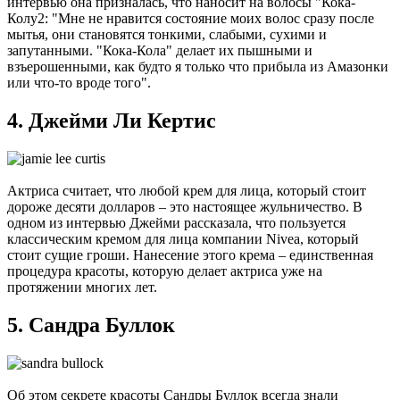
интервью она призналась, что наносит на волосы "Кока-
Колу2: "Мне не нравится состояние моих волос сразу после
мытья, они становятся тонкими, слабыми, сухими и
запутанными. "Кока-Кола" делает их пышными и
взъерошенными, как будто я только что прибыла из Амазонки
или что-то вроде того".
4. Джейми Ли Кертис
Актриса считает, что любой крем для лица, который стоит
дороже десяти долларов – это настоящее жульничество. В
одном из интервью Джейми рассказала, что пользуется
классическим кремом для лица компании Nivea, который
стоит сущие гроши. Нанесение этого крема – единственная
процедура красоты, которую делает актриса уже на
протяжении многих лет.
5. Сандра Буллок
Об этом секрете красоты Сандры Буллок всегда знали