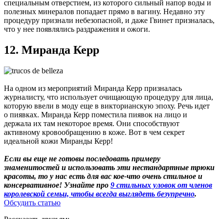
специальным отверстием, из которого сильный напор воды и
полезных минералов попадает прямо в вагину. Недавно эту
процедуру признали небезопасной, и даже Гвинет призналась,
что у нее появлялись раздражения и ожоги.
12. Миранда Керр
На одном из мероприятий Миранда Керр призналась
журналисту, что использует очищающую процедуру для лица,
которую ввели в моду еще в викторианскую эпоху. Речь идет
о пиявках. Миранда Керр поместила пиявок на лицо и
держала их там некоторое время. Они способствуют
активному кровообращению в коже. Вот в чем секрет
идеальной кожи Миранды Керр!
Если вы еще не готовы последовать примеру
знаменитостей и использовать эти нестандартные трюки
красоты, то у нас есть для вас кое-что очень стильное и
консервативное! Узнайте про
9 стильных уловок от членов
королевской семьи, чтобы всегда выглядеть безупречно
.
Обсудить статью