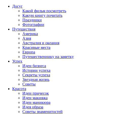
Досуг
Какой фильм посмотреть
Какую книгу почитать
Праздники
Фотографии
Путешествия
Америка
Азия
Австралия и океания
Красивые места
Европа
Путешественнику на заметку
Успех
Идеи бизнеса
Истории успеха
Секреты успеха
Звездная жизнь
Советы
Красота
Идеи причесок
Идеи макияжа
Идеи маникюра
Идея образа
Советы знаменитостей