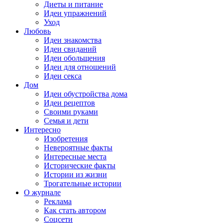
Диеты и питание
Идеи упражнений
Уход
Любовь
Идеи знакомства
Идеи свиданий
Идеи обольщения
Идеи для отношений
Идеи секса
Дом
Идеи обустройства дома
Идеи рецептов
Своими руками
Семья и дети
Интересно
Изобретения
Невероятные факты
Интересные места
Исторические факты
Истории из жизни
Трогательные истории
О журнале
Реклама
Как стать автором
Соцсети