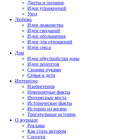
Диеты и питание
Идеи упражнений
Уход
Любовь
Идеи знакомства
Идеи свиданий
Идеи обольщения
Идеи для отношений
Идеи секса
Дом
Идеи обустройства дома
Идеи рецептов
Своими руками
Семья и дети
Интересно
Изобретения
Невероятные факты
Интересные места
Исторические факты
Истории из жизни
Трогательные истории
О журнале
Реклама
Как стать автором
Соцсети