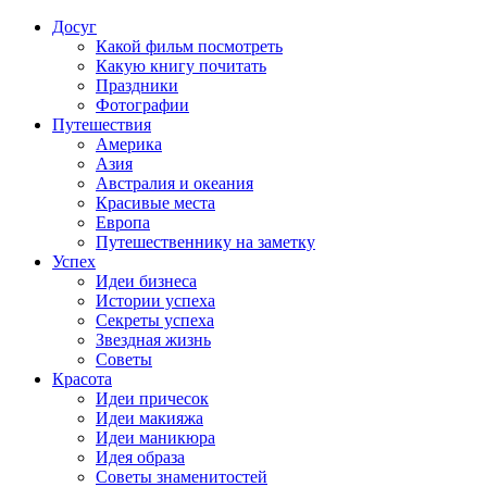
Досуг
Какой фильм посмотреть
Какую книгу почитать
Праздники
Фотографии
Путешествия
Америка
Азия
Австралия и океания
Красивые места
Европа
Путешественнику на заметку
Успех
Идеи бизнеса
Истории успеха
Секреты успеха
Звездная жизнь
Советы
Красота
Идеи причесок
Идеи макияжа
Идеи маникюра
Идея образа
Советы знаменитостей