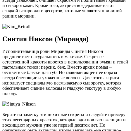
всегда увлажняет, очищает скрабами и подпитывает кремами
и сыворотками. Кроме того, актриса воздерживается от
сладкой газировки и десертов, которые являются причиной
ранних морщин.
Синтия Никсон (Миранда)
Исполнительница роли Миранды Синтия Никсон
предпочитает натуральность в макияже. Секрет ее
естественной красоты кроется в использовании румян и теней
пастельных тонов: персик, беж. Вместо ярких помад –
бесцветные блески для губ. Но главный акцент ее образа –
всегда блестящие и ухоженные волосы. Для этого актриса
использует специальную несмываемую сыворотку, которая
обеспечивает сияние волосам и гладкую текстуру в любую
погоду.
Берите на заметку эти нехитрые секреты и следуйте примеру
этих легендарных красоток, которые вдохновляют женщин и
восхищают мужчин уже не первый десяток лет. Не
обязательно быть актрисой, чтобы выглядеть «на отлично»,