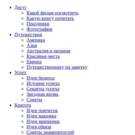
Досуг
Какой фильм посмотреть
Какую книгу почитать
Праздники
Фотографии
Путешествия
Америка
Азия
Австралия и океания
Красивые места
Европа
Путешественнику на заметку
Успех
Идеи бизнеса
Истории успеха
Секреты успеха
Звездная жизнь
Советы
Красота
Идеи причесок
Идеи макияжа
Идеи маникюра
Идея образа
Советы знаменитостей