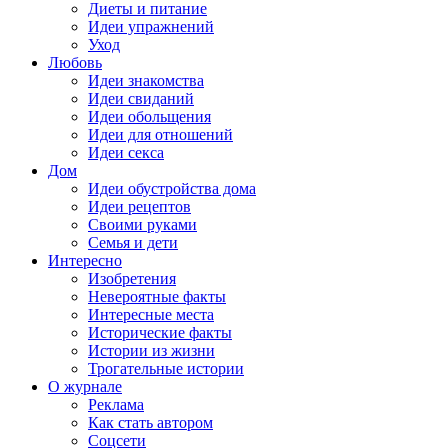
Диеты и питание
Идеи упражнений
Уход
Любовь
Идеи знакомства
Идеи свиданий
Идеи обольщения
Идеи для отношений
Идеи секса
Дом
Идеи обустройства дома
Идеи рецептов
Своими руками
Семья и дети
Интересно
Изобретения
Невероятные факты
Интересные места
Исторические факты
Истории из жизни
Трогательные истории
О журнале
Реклама
Как стать автором
Соцсети