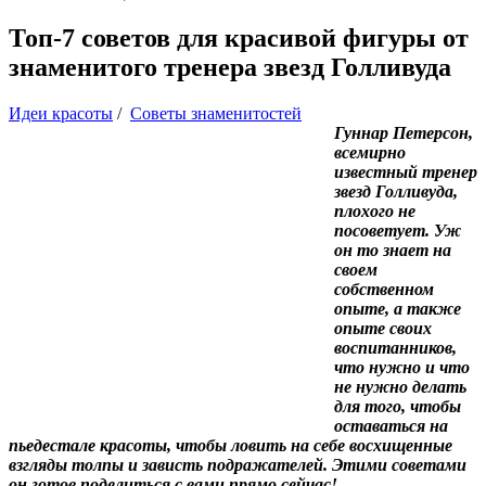
Топ-7 советов для красивой фигуры от
знаменитого тренера звезд Голливуда
Идеи красоты
/
Советы знаменитостей
Гуннар Петерсон,
всемирно
известный тренер
звезд Голливуда,
плохого не
посоветует. Уж
он то знает на
своем
собственном
опыте, а также
опыте своих
воспитанников,
что нужно и что
не нужно делать
для того, чтобы
оставаться на
пьедестале красоты, чтобы ловить на себе восхищенные
взгляды толпы и зависть подражателей. Этими советами
он готов поделиться с вами прямо сейчас!