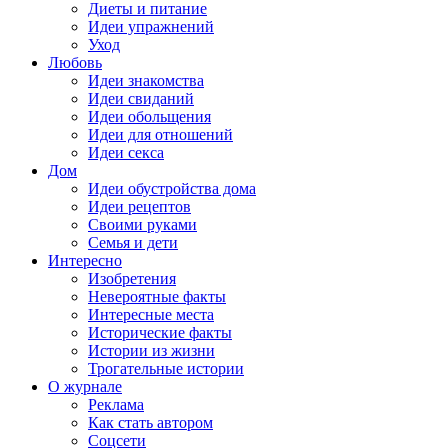
Диеты и питание
Идеи упражнений
Уход
Любовь
Идеи знакомства
Идеи свиданий
Идеи обольщения
Идеи для отношений
Идеи секса
Дом
Идеи обустройства дома
Идеи рецептов
Своими руками
Семья и дети
Интересно
Изобретения
Невероятные факты
Интересные места
Исторические факты
Истории из жизни
Трогательные истории
О журнале
Реклама
Как стать автором
Соцсети