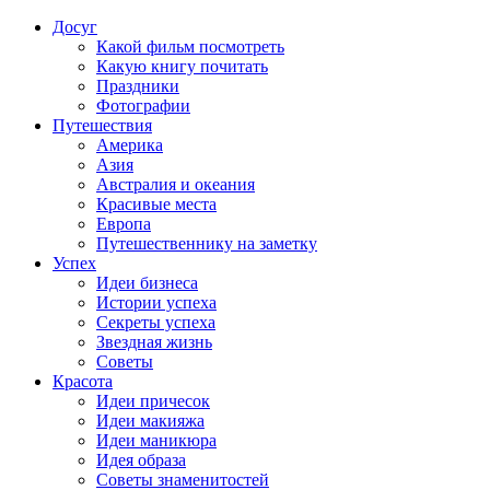
Досуг
Какой фильм посмотреть
Какую книгу почитать
Праздники
Фотографии
Путешествия
Америка
Азия
Австралия и океания
Красивые места
Европа
Путешественнику на заметку
Успех
Идеи бизнеса
Истории успеха
Секреты успеха
Звездная жизнь
Советы
Красота
Идеи причесок
Идеи макияжа
Идеи маникюра
Идея образа
Советы знаменитостей