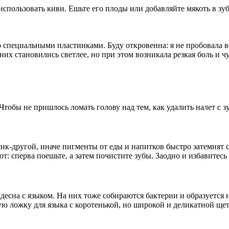
пользовать киви. Ешьте его плоды или добавляйте мякоть в зуб
 специальными пластинками. Буду откровенна: я не пробовала в
них становились светлее, но при этом возникала резкая боль и 
обы не пришлось ломать голову над тем, как удалить налет с зу
часик-другой, иначе пигменты от еды и напитков быстро затемн
от: сперва поешьте, а затем почистите зубы. Заодно и избавитесь
 десна с языком. На них тоже собираются бактерии и образуется н
ю ложку для языка с коротенькой, но широкой и деликатной ще