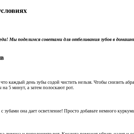
условиях
еда! Мы поделимся советами для отбеливания зубов в домашни
ов
что каждый день зубы содой чистить нельзя. Чтобы снизить абра
 на 5 минут, а затем полоскают рот.
 с зубами она дает осветление! Просто добавьте немного куркумы
ока лимона и пополощите рот. Кислота поможет убрать налет и о