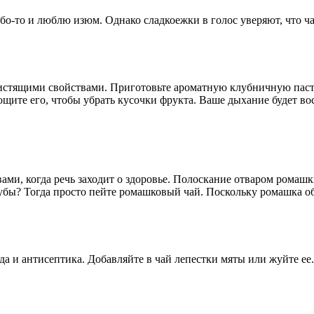
собо-то и люблю изюм. Однако сладкоежки в голос уверяют, что
стящими свойствами. Приготовьте ароматную клубничную пасту!
щите его, чтобы убрать кусочки фрукта. Ваше дыхание будет вос
ми, когда речь заходит о здоровье. Полоскание отваром ромашк
 зубы? Тогда просто пейте ромашковый чай. Поскольку ромашка 
а и антисептика. Добавляйте в чай лепестки мяты или жуйте ее