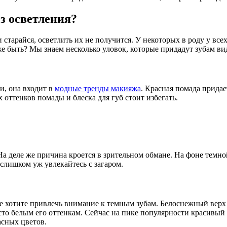
ез осветления?
ни старайся, осветлить их не получится. У некоторых в роду у в
 же быть? Мы знаем несколько уловок, которые придадут зубам в
и, она входит в
модные тренды макияжа
. Красная помада придае
 оттенков помады и блеска для губ стоит избегать.
а деле же причина кроется в зрительном обмане. На фоне темной
 слишком уж увлекайтесь с загаром.
 не хотите привлечь внимание к темным зубам. Белоснежный верх
исто белым его оттенкам. Сейчас на пике популярности красивый
асных цветов.