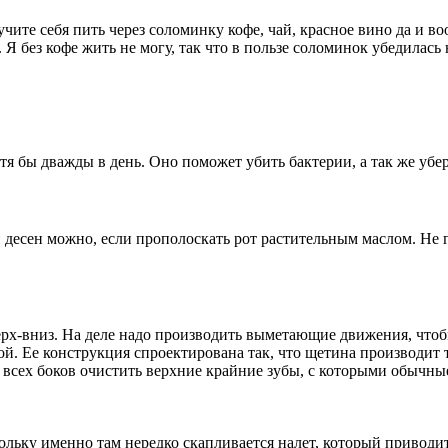
учите себя пить через соломинку кофе, чай, красное вино да и 
Я без кофе жить не могу, так что в пользе соломинок убедилась
я бы дважды в день. Оно поможет убить бактерии, а так же убере
и десен можно, если прополоскать рот растительным маслом. Не 
рх-вниз. На деле надо производить выметающие движения, чтобы 
кой. Ее конструкция спроектирована так, что щетина производи
о всех боков очистить верхние крайние зубы, с которыми обычны
ольку именно там нередко скапливается налет, который приводи