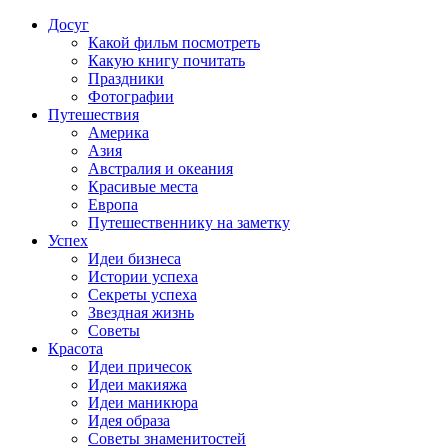
Досуг
Какой фильм посмотреть
Какую книгу почитать
Праздники
Фотографии
Путешествия
Америка
Азия
Австралия и океания
Красивые места
Европа
Путешественнику на заметку
Успех
Идеи бизнеса
Истории успеха
Секреты успеха
Звездная жизнь
Советы
Красота
Идеи причесок
Идеи макияжа
Идеи маникюра
Идея образа
Советы знаменитостей