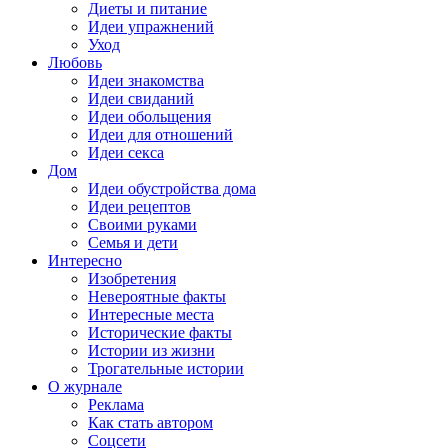
Диеты и питание
Идеи упражнений
Уход
Любовь
Идеи знакомства
Идеи свиданий
Идеи обольщения
Идеи для отношений
Идеи секса
Дом
Идеи обустройства дома
Идеи рецептов
Своими руками
Семья и дети
Интересно
Изобретения
Невероятные факты
Интересные места
Исторические факты
Истории из жизни
Трогательные истории
О журнале
Реклама
Как стать автором
Соцсети