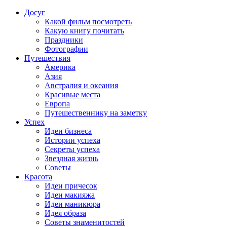
Досуг
Какой фильм посмотреть
Какую книгу почитать
Праздники
Фотографии
Путешествия
Америка
Азия
Австралия и океания
Красивые места
Европа
Путешественнику на заметку
Успех
Идеи бизнеса
Истории успеха
Секреты успеха
Звездная жизнь
Советы
Красота
Идеи причесок
Идеи макияжа
Идеи маникюра
Идея образа
Советы знаменитостей