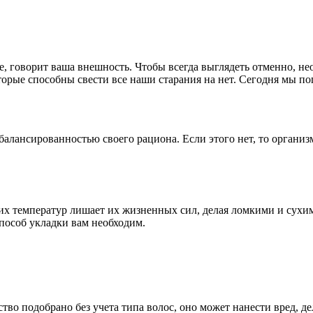
е, говорит ваша внешность. Чтобы всегда выглядеть отменно, не
рые способны свести все наши старания на нет. Сегодня мы пого
и сбалансированностью своего рациона. Если этого нет, то орга
х температур лишает их жизненных сил, делая ломкими и сухим
пособ укладки вам необходим.
тво подобрано без учета типа волос, оно может нанести вред, 