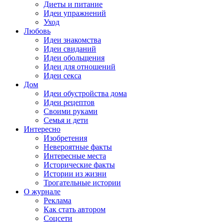
Диеты и питание
Идеи упражнений
Уход
Любовь
Идеи знакомства
Идеи свиданий
Идеи обольщения
Идеи для отношений
Идеи секса
Дом
Идеи обустройства дома
Идеи рецептов
Своими руками
Семья и дети
Интересно
Изобретения
Невероятные факты
Интересные места
Исторические факты
Истории из жизни
Трогательные истории
О журнале
Реклама
Как стать автором
Соцсети