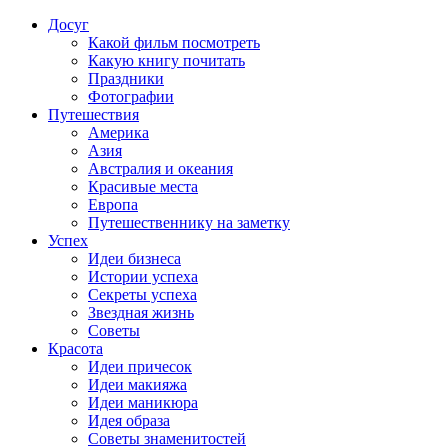
Досуг
Какой фильм посмотреть
Какую книгу почитать
Праздники
Фотографии
Путешествия
Америка
Азия
Австралия и океания
Красивые места
Европа
Путешественнику на заметку
Успех
Идеи бизнеса
Истории успеха
Секреты успеха
Звездная жизнь
Советы
Красота
Идеи причесок
Идеи макияжа
Идеи маникюра
Идея образа
Советы знаменитостей