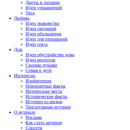
Диеты и питание
Идеи упражнений
Уход
Любовь
Идеи знакомства
Идеи свиданий
Идеи обольщения
Идеи для отношений
Идеи секса
Дом
Идеи обустройства дома
Идеи рецептов
Своими руками
Семья и дети
Интересно
Изобретения
Невероятные факты
Интересные места
Исторические факты
Истории из жизни
Трогательные истории
О журнале
Реклама
Как стать автором
Соцсети