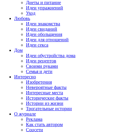
Диеты и питание
Идеи упражнений
Уход
Любовь
Идеи знакомства
Идеи свиданий
Идеи обольщения
Идеи для отношений
Идеи секса
Дом
Идеи обустройства дома
Идеи рецептов
Своими руками
Семья и дети
Интересно
Изобретения
Невероятные факты
Интересные места
Исторические факты
Истории из жизни
Трогательные истории
О журнале
Реклама
Как стать автором
Соцсети