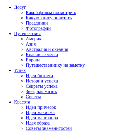
Досуг
Какой фильм посмотреть
Какую книгу почитать
Праздники
Фотографии
Путешествия
Америка
Азия
Австралия и океания
Красивые места
Европа
Путешественнику на заметку
Успех
Идеи бизнеса
Истории успеха
Секреты успеха
Звездная жизнь
Советы
Красота
Идеи причесок
Идеи макияжа
Идеи маникюра
Идея образа
Советы знаменитостей