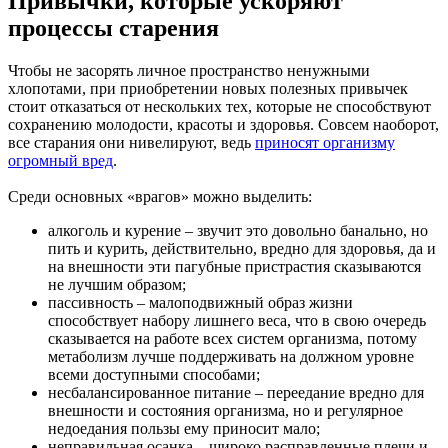
Привычки, которые ускоряют
процессы старения
Чтобы не засорять личное пространство ненужными
хлопотами, при приобретении новых полезных привычек
стоит отказаться от нескольких тех, которые не способствуют
сохранению молодости, красоты и здоровья. Совсем наоборот,
все старания они нивелируют, ведь
приносят организму
огромный вред
.
Среди основных «врагов» можно выделить:
алкоголь и курение – звучит это довольно банально, но
пить и курить, действительно, вредно для здоровья, да и
на внешности эти пагубные пристрастия сказываются
не лучшим образом;
пассивность – малоподвижный образ жизни
способствует набору лишнего веса, что в свою очередь
сказывается на работе всех систем организма, потому
метаболизм лучше поддерживать на должном уровне
всеми доступными способами;
несбалансированное питание – переедание вредно для
внешности и состояния организма, но и регулярное
недоедания пользы ему приносит мало;
неправильная осанка – широко расправленные плечи и