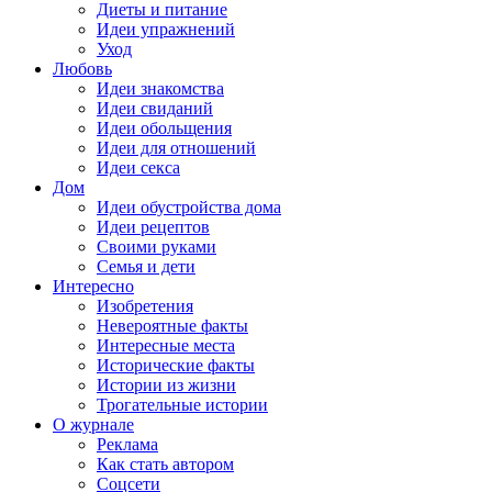
Диеты и питание
Идеи упражнений
Уход
Любовь
Идеи знакомства
Идеи свиданий
Идеи обольщения
Идеи для отношений
Идеи секса
Дом
Идеи обустройства дома
Идеи рецептов
Своими руками
Семья и дети
Интересно
Изобретения
Невероятные факты
Интересные места
Исторические факты
Истории из жизни
Трогательные истории
О журнале
Реклама
Как стать автором
Соцсети