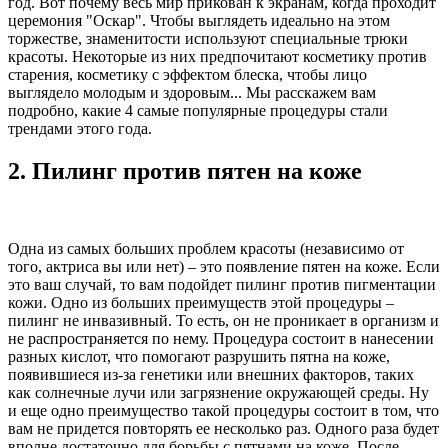
год. Вот почему весь мир прикован к экранам, когда проходит
церемония "Оскар". Чтобы выглядеть идеально на этом
торжестве, знаменитости используют специальные трюки
красоты. Некоторые из них предпочитают косметику против
старения, косметику с эффектом блеска, чтобы лицо
выглядело молодым и здоровым... Мы расскажем вам
подробно, какие 4 самые популярные процедуры стали
трендами этого года.
2. Пилинг против пятен на коже
Одна из самых больших проблем красоты (независимо от
того, актриса вы или нет) – это появление пятен на коже. Если
это ваш случай, то вам подойдет пилинг против пигментации
кожи. Одно из больших преимуществ этой процедуры –
пилинг не инвазивный. То есть, он не проникает в организм и
не распространяется по нему. Процедура состоит в нанесении
разных кислот, что помогают разрушить пятна на коже,
появившиеся из-за генетики или внешних факторов, таких
как солнечные лучи или загрязнение окружающей среды. Ну
и еще одно преимущество такой процедуры состоит в том, что
вам не придется повторять ее несколько раз. Одного раза будет
вполне достаточно для борьбы с пятнами на коже. После