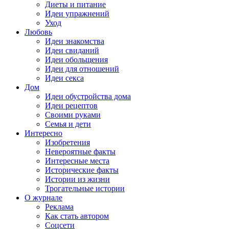
Диеты и питание
Идеи упражнений
Уход
Любовь
Идеи знакомства
Идеи свиданий
Идеи обольщения
Идеи для отношений
Идеи секса
Дом
Идеи обустройства дома
Идеи рецептов
Своими руками
Семья и дети
Интересно
Изобретения
Невероятные факты
Интересные места
Исторические факты
Истории из жизни
Трогательные истории
О журнале
Реклама
Как стать автором
Соцсети