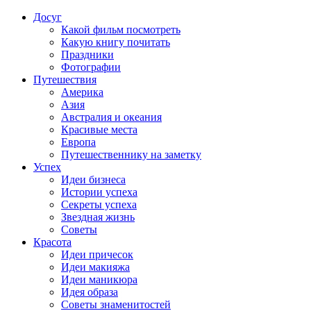
Досуг
Какой фильм посмотреть
Какую книгу почитать
Праздники
Фотографии
Путешествия
Америка
Азия
Австралия и океания
Красивые места
Европа
Путешественнику на заметку
Успех
Идеи бизнеса
Истории успеха
Секреты успеха
Звездная жизнь
Советы
Красота
Идеи причесок
Идеи макияжа
Идеи маникюра
Идея образа
Советы знаменитостей