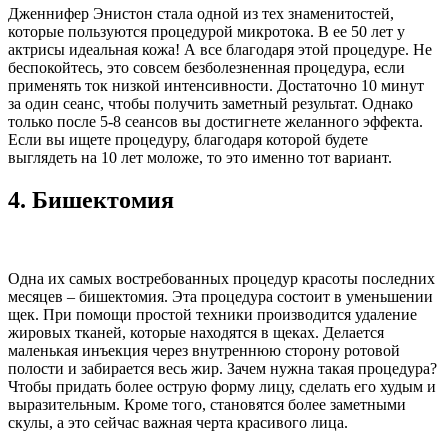
Дженнифер Энистон стала одной из тех знаменитостей,
которые пользуются процедурой микротока. В ее 50 лет у
актрисы идеальная кожа! А все благодаря этой процедуре. Не
беспокойтесь, это совсем безболезненная процедура, если
применять ток низкой интенсивности. Достаточно 10 минут
за один сеанс, чтобы получить заметный результат. Однако
только после 5-8 сеансов вы достигнете желанного эффекта.
Если вы ищете процедуру, благодаря которой будете
выглядеть на 10 лет моложе, то это именно тот вариант.
4. Бишектомия
Одна их самых востребованных процедур красоты последних
месяцев – бишектомия. Эта процедура состоит в уменьшении
щек. При помощи простой техники производится удаление
жировых тканей, которые находятся в щеках. Делается
маленькая инъекция через внутреннюю сторону ротовой
полости и забирается весь жир. Зачем нужна такая процедура?
Чтобы придать более острую форму лицу, сделать его худым и
выразительным. Кроме того, становятся более заметными
скулы, а это сейчас важная черта красивого лица.