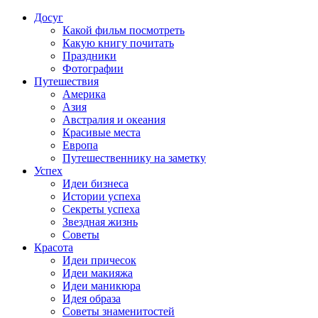
Досуг
Какой фильм посмотреть
Какую книгу почитать
Праздники
Фотографии
Путешествия
Америка
Азия
Австралия и океания
Красивые места
Европа
Путешественнику на заметку
Успех
Идеи бизнеса
Истории успеха
Секреты успеха
Звездная жизнь
Советы
Красота
Идеи причесок
Идеи макияжа
Идеи маникюра
Идея образа
Советы знаменитостей