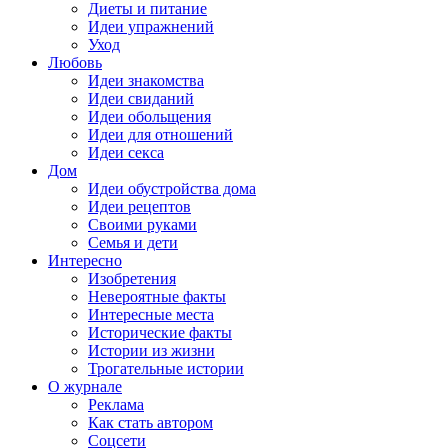
Диеты и питание
Идеи упражнений
Уход
Любовь
Идеи знакомства
Идеи свиданий
Идеи обольщения
Идеи для отношений
Идеи секса
Дом
Идеи обустройства дома
Идеи рецептов
Своими руками
Семья и дети
Интересно
Изобретения
Невероятные факты
Интересные места
Исторические факты
Истории из жизни
Трогательные истории
О журнале
Реклама
Как стать автором
Соцсети