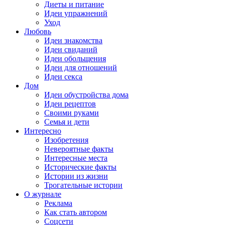
Диеты и питание
Идеи упражнений
Уход
Любовь
Идеи знакомства
Идеи свиданий
Идеи обольщения
Идеи для отношений
Идеи секса
Дом
Идеи обустройства дома
Идеи рецептов
Своими руками
Семья и дети
Интересно
Изобретения
Невероятные факты
Интересные места
Исторические факты
Истории из жизни
Трогательные истории
О журнале
Реклама
Как стать автором
Соцсети