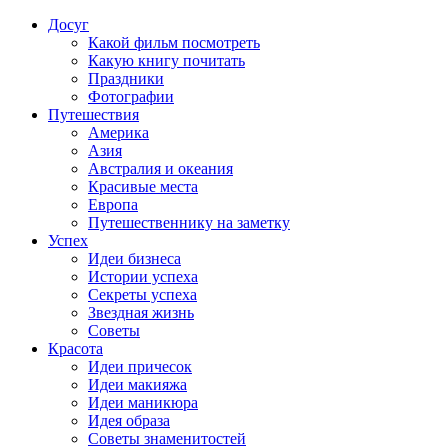
Досуг
Какой фильм посмотреть
Какую книгу почитать
Праздники
Фотографии
Путешествия
Америка
Азия
Австралия и океания
Красивые места
Европа
Путешественнику на заметку
Успех
Идеи бизнеса
Истории успеха
Секреты успеха
Звездная жизнь
Советы
Красота
Идеи причесок
Идеи макияжа
Идеи маникюра
Идея образа
Советы знаменитостей