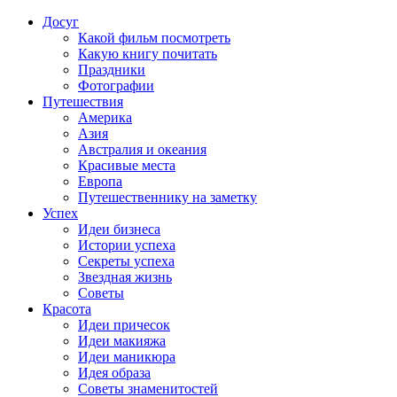
Досуг
Какой фильм посмотреть
Какую книгу почитать
Праздники
Фотографии
Путешествия
Америка
Азия
Австралия и океания
Красивые места
Европа
Путешественнику на заметку
Успех
Идеи бизнеса
Истории успеха
Секреты успеха
Звездная жизнь
Советы
Красота
Идеи причесок
Идеи макияжа
Идеи маникюра
Идея образа
Советы знаменитостей