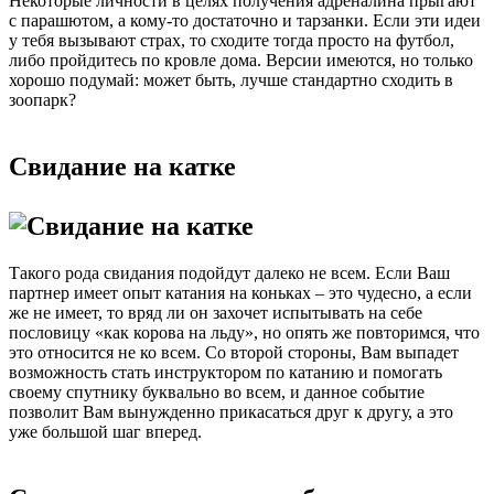
Некоторые личности в целях получения адреналина прыгают
с парашютом, а кому-то достаточно и тарзанки. Если эти идеи
у тебя вызывают страх, то сходите тогда просто на футбол,
либо пройдитесь по кровле дома. Версии имеются, но только
хорошо подумай: может быть, лучше стандартно сходить в
зоопарк?
Свидание на катке
Такого рода свидания подойдут далеко не всем. Если Ваш
партнер имеет опыт катания на коньках – это чудесно, а если
же не имеет, то вряд ли он захочет испытывать на себе
пословицу «как корова на льду», но опять же повторимся, что
это относится не ко всем. Со второй стороны, Вам выпадет
возможность стать инструктором по катанию и помогать
своему спутнику буквально во всем, и данное событие
позволит Вам вынужденно прикасаться друг к другу, а это
уже большой шаг вперед.