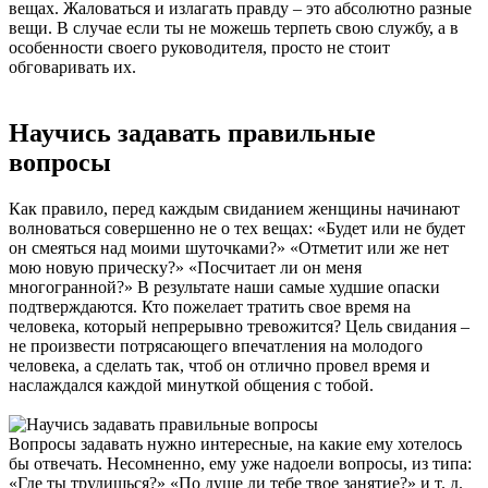
вещах. Жаловаться и излагать правду – это абсолютно разные
вещи. В случае если ты не можешь терпеть свою службу, а в
особенности своего руководителя, просто не стоит
обговаривать их.
Научись задавать правильные
вопросы
Как правило, перед каждым свиданием женщины начинают
волноваться совершенно не о тех вещах: «Будет или не будет
он смеяться над моими шуточками?» «Отметит или же нет
мою новую прическу?» «Посчитает ли он меня
многогранной?» В результате наши самые худшие опаски
подтверждаются. Кто пожелает тратить свое время на
человека, который непрерывно тревожится? Цель свидания –
не произвести потрясающего впечатления на молодого
человека, а сделать так, чтоб он отлично провел время и
наслаждался каждой минуткой общения с тобой.
Вопросы задавать нужно интересные, на какие ему хотелось
бы отвечать. Несомненно, ему уже надоели вопросы, из типа:
«Где ты трудишься?» «По душе ли тебе твое занятие?» и т. д.