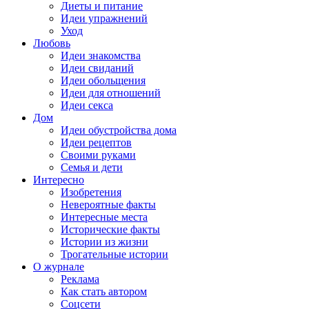
Диеты и питание
Идеи упражнений
Уход
Любовь
Идеи знакомства
Идеи свиданий
Идеи обольщения
Идеи для отношений
Идеи секса
Дом
Идеи обустройства дома
Идеи рецептов
Своими руками
Семья и дети
Интересно
Изобретения
Невероятные факты
Интересные места
Исторические факты
Истории из жизни
Трогательные истории
О журнале
Реклама
Как стать автором
Соцсети