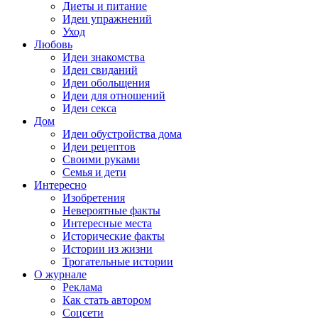
Диеты и питание
Идеи упражнений
Уход
Любовь
Идеи знакомства
Идеи свиданий
Идеи обольщения
Идеи для отношений
Идеи секса
Дом
Идеи обустройства дома
Идеи рецептов
Своими руками
Семья и дети
Интересно
Изобретения
Невероятные факты
Интересные места
Исторические факты
Истории из жизни
Трогательные истории
О журнале
Реклама
Как стать автором
Соцсети