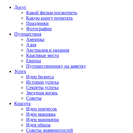
Досуг
Какой фильм посмотреть
Какую книгу почитать
Праздники
Фотографии
Путешествия
Америка
Азия
Австралия и океания
Красивые места
Европа
Путешественнику на заметку
Успех
Идеи бизнеса
Истории успеха
Секреты успеха
Звездная жизнь
Советы
Красота
Идеи причесок
Идеи макияжа
Идеи маникюра
Идея образа
Советы знаменитостей