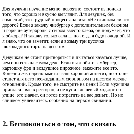
Для мужчин изучение меню, вероятно, состоит из поиска
того, что хорошо и вкусно выглядит. Для девушек, без
сомнений, это трудный процесс анализа: «Не слишком ли это
дорого? Если я закажу чизбургер с дополнительным беконом
и горячие бутерброды с сыром вместо хлеба, он подумает, что
я обжора? Я закажу только салат... но тогда я буду голодной. И
я знаю, что он заметит, если я возьму три кусочка
шоколадного торта на десерт».
Девушкам не стоит притворяться и пытаться казаться лучше,
чем они есть на самом деле. Если вы любите гамбургер,
картошку фри и воздушное пирожное, закажите все это.
Конечно же, парень заметит ваш хороший аппетит, но это не
станет для него неожиданным сюрпризом на шестом месяце
отношений. Кроме того, не смотрите на цены! Если мужчина
пригласил вас в ресторан, а не купил дешевый ход-дог на
улице, это значит, он готов потратить на вас деньги. Но не
слишком увлекайтесь, особенно на первом свидании.
2. Беспокоиться о том, что сказать