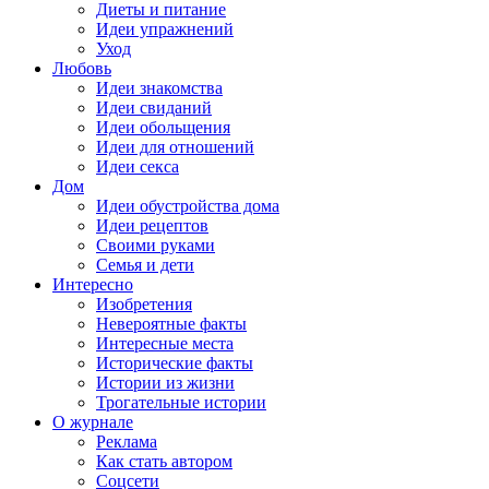
Диеты и питание
Идеи упражнений
Уход
Любовь
Идеи знакомства
Идеи свиданий
Идеи обольщения
Идеи для отношений
Идеи секса
Дом
Идеи обустройства дома
Идеи рецептов
Своими руками
Семья и дети
Интересно
Изобретения
Невероятные факты
Интересные места
Исторические факты
Истории из жизни
Трогательные истории
О журнале
Реклама
Как стать автором
Соцсети