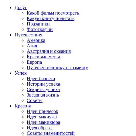
Досуг
Какой фильм посмотреть
Какую книгу почитать
Праздники
Фотографии
Путешествия
Америка
Азия
Австралия и океания
Красивые места
Европа
Путешественнику на заметку
Успех
Идеи бизнеса
Истории успеха
Секреты успеха
Звездная жизнь
Советы
Красота
Идеи причесок
Идеи макияжа
Идеи маникюра
Идея образа
Советы знаменитостей