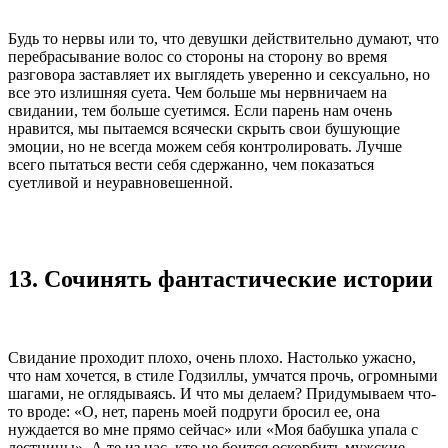
Будь то нервы или то, что девушки действительно думают, что
перебрасывание волос со стороны на сторону во время
разговора заставляет их выглядеть уверенно и сексуально, но
все это излишняя суета. Чем больше мы нервничаем на
свидании, тем больше суетимся. Если парень нам очень
нравится, мы пытаемся всячески скрыть свои бушующие
эмоции, но не всегда можем себя контролировать. Лучше
всего пытаться вести себя сдержанно, чем показаться
суетливой и неуравновешенной.
13. Сочинять фантастические истории
Свидание проходит плохо, очень плохо. Настолько ужасно,
что нам хочется, в стиле Годзиллы, умчатся прочь, огромными
шагами, не оглядываясь. И что мы делаем? Придумываем что-
то вроде: «О, нет, парень моей подруги бросил ее, она
нуждается во мне прямо сейчас» или «Моя бабушка упала с
лестницы». А те из нас, кто не боится оскорбить мужские