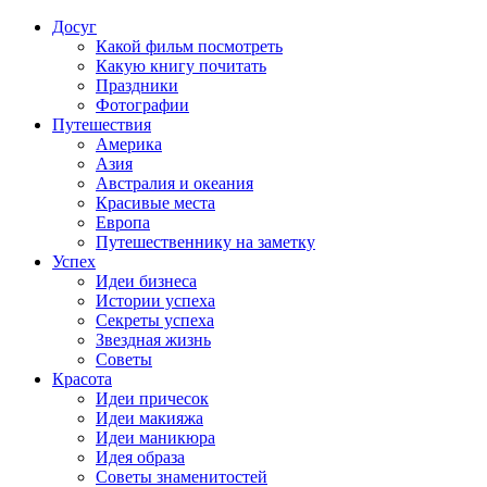
Досуг
Какой фильм посмотреть
Какую книгу почитать
Праздники
Фотографии
Путешествия
Америка
Азия
Австралия и океания
Красивые места
Европа
Путешественнику на заметку
Успех
Идеи бизнеса
Истории успеха
Секреты успеха
Звездная жизнь
Советы
Красота
Идеи причесок
Идеи макияжа
Идеи маникюра
Идея образа
Советы знаменитостей