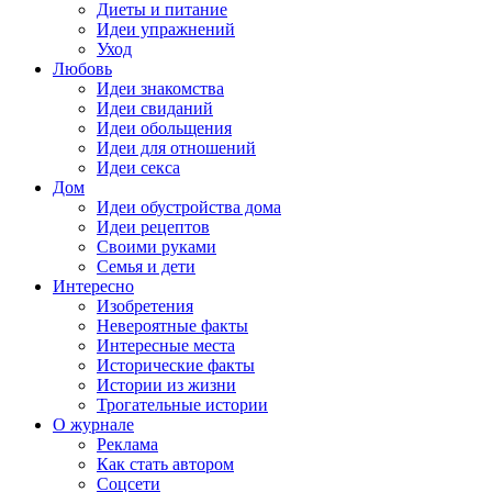
Диеты и питание
Идеи упражнений
Уход
Любовь
Идеи знакомства
Идеи свиданий
Идеи обольщения
Идеи для отношений
Идеи секса
Дом
Идеи обустройства дома
Идеи рецептов
Своими руками
Семья и дети
Интересно
Изобретения
Невероятные факты
Интересные места
Исторические факты
Истории из жизни
Трогательные истории
О журнале
Реклама
Как стать автором
Соцсети