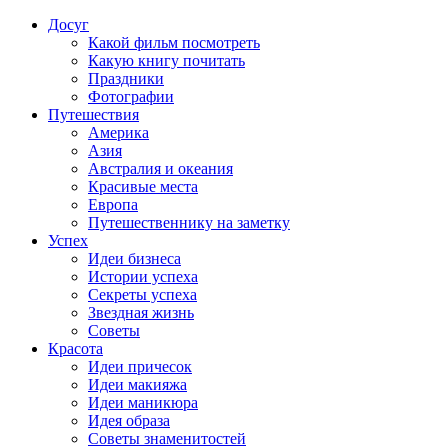
Досуг
Какой фильм посмотреть
Какую книгу почитать
Праздники
Фотографии
Путешествия
Америка
Азия
Австралия и океания
Красивые места
Европа
Путешественнику на заметку
Успех
Идеи бизнеса
Истории успеха
Секреты успеха
Звездная жизнь
Советы
Красота
Идеи причесок
Идеи макияжа
Идеи маникюра
Идея образа
Советы знаменитостей