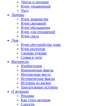
Диеты и питание
Идеи упражнений
Уход
Любовь
Идеи знакомства
Идеи свиданий
Идеи обольщения
Идеи для отношений
Идеи секса
Дом
Идеи обустройства дома
Идеи рецептов
Своими руками
Семья и дети
Интересно
Изобретения
Невероятные факты
Интересные места
Исторические факты
Истории из жизни
Трогательные истории
О журнале
Реклама
Как стать автором
Соцсети