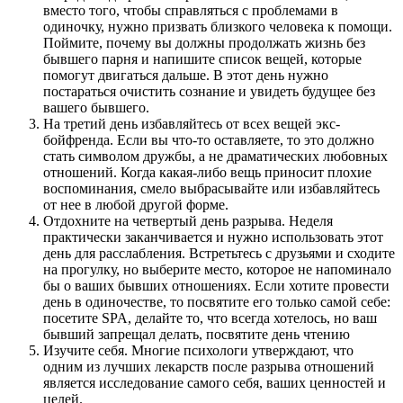
вместо того, чтобы справляться с проблемами в
одиночку, нужно призвать близкого человека к помощи.
Поймите, почему вы должны продолжать жизнь без
бывшего парня и напишите список вещей, которые
помогут двигаться дальше. В этот день нужно
постараться очистить сознание и увидеть будущее без
вашего бывшего.
На третий день избавляйтесь от всех вещей экс-
бойфренда. Если вы что-то оставляете, то это должно
стать символом дружбы, а не драматических любовных
отношений. Когда какая-либо вещь приносит плохие
воспоминания, смело выбрасывайте или избавляйтесь
от нее в любой другой форме.
Отдохните на четвертый день разрыва. Неделя
практически заканчивается и нужно использовать этот
день для расслабления. Встретьтесь с друзьями и сходите
на прогулку, но выберите место, которое не напоминало
бы о ваших бывших отношениях. Если хотите провести
день в одиночестве, то посвятите его только самой себе:
посетите SPA, делайте то, что всегда хотелось, но ваш
бывший запрещал делать, посвятите день чтению
Изучите себя. Многие психологи утверждают, что
одним из лучших лекарств после разрыва отношений
является исследование самого себя, ваших ценностей и
целей.