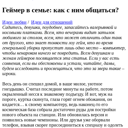
Геймер в семье: как с ним общаться?
Идеи любви
/
Идеи для отношений
Садитесь, девушки, поудобнее, запасайтесь валерьянкой и
носовыми платками. Всем, кто вечерами видит затылок
любимого за столом, всем, кто может отличить один танк
от другого, кто знает тонкости лоу гейм, кто во время
генеральной уборки пропустит лишь одно место – компьютер,
чтобы ненароком ничего не повредить. Всем девушкам и
женам геймеров посвящается эта статья. Если у вас есть
сомнения, если вы обеспокоены и устали, читайте, дамы,
будем исследовать и просвещаться, что это за звери такие –
игроки.
Весь день он спешил домой, в ваше милое, уютное
гнездышко. Считал последние минуты на работе, потом
окрыленный несся к знакомому подъезду. И вот, муж на
пороге, куртка скинута, глаза горят огнем обожания, он
кидается… к своему компьютеру, ведь наконец-то его
космическая база собрала достаточно руды для постройки
нового объекта на станции. Или обновилась версия и
появились новые чемпионы. Или друзья уже оборвали
телефон, взывая скорее присоединиться к спецназу и одолеть