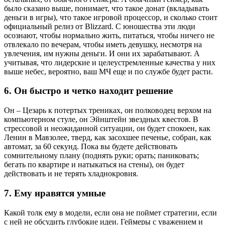
было сказано выше, понимает, что такое донат (вкладывать
деньги в игры), что такое игровой процессор, и сколько стоит
официальный релиз от Blizzard. С юношества эти люди
осознают, чтобы нормально жить, питаться, чтобы ничего не
отвлекало по вечерам, чтобы иметь девушку, несмотря на
увлечения, им нужны деньги. И они их зарабатывают. А
учитывая, что лидерские и целеустремленные качества у них
выше небес, вероятно, ваш МЧ еще и по службе будет расти.
6. Он быстро и четко находит решение
Он – Цезарь к потертых трениках, он полководец верхом на
компьютерном стуле, он Эйнштейн звездных квестов. В
стрессовой и неожиданной ситуации, он будет спокоен, как
Ленин в Мавзолее, тверд, как засохшее печенье, собран, как
автомат, за 60 секунд. Пока вы будете действовать
сомнительному плану (поднять руки; орать; паниковать;
бегать по квартире и натыкаться на стены), он будет
действовать и не терять хладнокровия.
7. Ему нравятся умные
Какой толк ему в модели, если она не поймет стратегии, если
с ней не обсудить глубокие идеи. Геймеры с уважением и