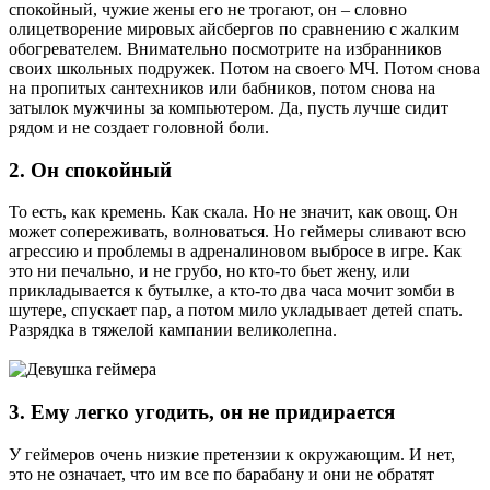
спокойный, чужие жены его не трогают, он – словно
олицетворение мировых айсбергов по сравнению с жалким
обогревателем. Внимательно посмотрите на избранников
своих школьных подружек. Потом на своего МЧ. Потом снова
на пропитых сантехников или бабников, потом снова на
затылок мужчины за компьютером. Да, пусть лучше сидит
рядом и не создает головной боли.
2. Он спокойный
То есть, как кремень. Как скала. Но не значит, как овощ. Он
может сопереживать, волноваться. Но геймеры сливают всю
агрессию и проблемы в адреналиновом выбросе в игре. Как
это ни печально, и не грубо, но кто-то бьет жену, или
прикладывается к бутылке, а кто-то два часа мочит зомби в
шутере, спускает пар, а потом мило укладывает детей спать.
Разрядка в тяжелой кампании великолепна.
3. Ему легко угодить, он не придирается
У геймеров очень низкие претензии к окружающим. И нет,
это не означает, что им все по барабану и они не обратят