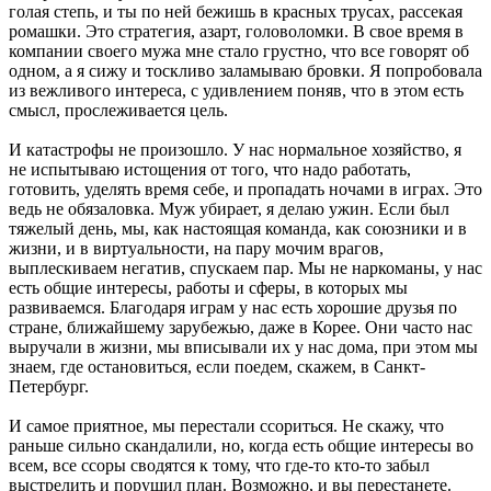
голая степь, и ты по ней бежишь в красных трусах, рассекая
ромашки. Это стратегия, азарт, головоломки. В свое время в
компании своего мужа мне стало грустно, что все говорят об
одном, а я сижу и тоскливо заламываю бровки. Я попробовала
из вежливого интереса, с удивлением поняв, что в этом есть
смысл, прослеживается цель.
И катастрофы не произошло. У нас нормальное хозяйство, я
не испытываю истощения от того, что надо работать,
готовить, уделять время себе, и пропадать ночами в играх. Это
ведь не обязаловка. Муж убирает, я делаю ужин. Если был
тяжелый день, мы, как настоящая команда, как союзники и в
жизни, и в виртуальности, на пару мочим врагов,
выплескиваем негатив, спускаем пар. Мы не наркоманы, у нас
есть общие интересы, работы и сферы, в которых мы
развиваемся. Благодаря играм у нас есть хорошие друзья по
стране, ближайшему зарубежью, даже в Корее. Они часто нас
выручали в жизни, мы вписывали их у нас дома, при этом мы
знаем, где остановиться, если поедем, скажем, в Санкт-
Петербург.
И самое приятное, мы перестали ссориться. Не скажу, что
раньше сильно скандалили, но, когда есть общие интересы во
всем, все ссоры сводятся к тому, что где-то кто-то забыл
выстрелить и порушил план. Возможно, и вы перестанете.