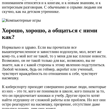
пониманием относятся и к книгам, и к новым знаниям, и к
интересным разговорам. С обычными и серыми людьми им
скучно, как на детском утреннике.
Хорошо, хорошо, а общаться с ними
как?
Нормально и здраво. Если вы прочитали все
вышеперечисленное и завистливо вздохнули, мол, везет же
кому-то, а мой вот не такой, то у меня для вас плохие новости.
Возможно, он не такой только для вас, возможно, вы не
знаете, как и с какой стороны к этому явлению подступиться.
Любой человек, будь он геймер, акробат или ученный,
чувствует враждебность по отношению к себе, чувствует
насмешку.
К киберспорту приходят совершенно разные люди, некоторые
из них – это те, кого не понимали в школе, кого пинали за то,
что он предпочитает книжки и учебу. Другие просто хотят
найти отдушину от сложной работы или проблем. Но все они
остро реагируют на насмешку, презрение, отсутствие даже
попытки понять, чем они живут.