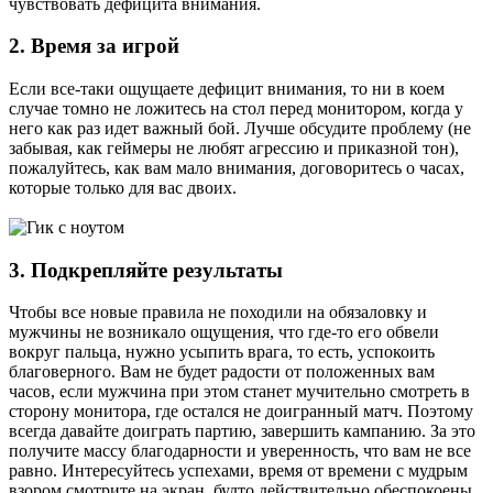
чувствовать дефицита внимания.
2. Время за игрой
Если все-таки ощущаете дефицит внимания, то ни в коем
случае томно не ложитесь на стол перед монитором, когда у
него как раз идет важный бой. Лучше обсудите проблему (не
забывая, как геймеры не любят агрессию и приказной тон),
пожалуйтесь, как вам мало внимания, договоритесь о часах,
которые только для вас двоих.
3. Подкрепляйте результаты
Чтобы все новые правила не походили на обязаловку и
мужчины не возникало ощущения, что где-то его обвели
вокруг пальца, нужно усыпить врага, то есть, успокоить
благоверного. Вам не будет радости от положенных вам
часов, если мужчина при этом станет мучительно смотреть в
сторону монитора, где остался не доигранный матч. Поэтому
всегда давайте доиграть партию, завершить кампанию. За это
получите массу благодарности и уверенность, что вам не все
равно. Интересуйтесь успехами, время от времени с мудрым
взором смотрите на экран, будто действительно обеспокоены