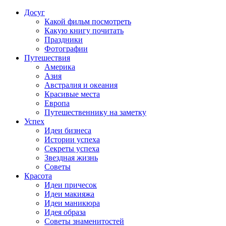
Досуг
Какой фильм посмотреть
Какую книгу почитать
Праздники
Фотографии
Путешествия
Америка
Азия
Австралия и океания
Красивые места
Европа
Путешественнику на заметку
Успех
Идеи бизнеса
Истории успеха
Секреты успеха
Звездная жизнь
Советы
Красота
Идеи причесок
Идеи макияжа
Идеи маникюра
Идея образа
Советы знаменитостей