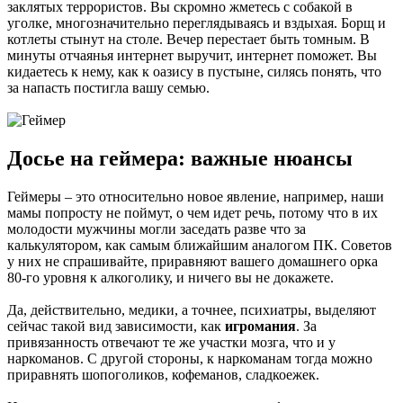
заклятых террористов. Вы скромно жметесь с собакой в
уголке, многозначительно переглядываясь и вздыхая. Борщ и
котлеты стынут на столе. Вечер перестает быть томным. В
минуты отчаянья интернет выручит, интернет поможет. Вы
кидаетесь к нему, как к оазису в пустыне, силясь понять, что
за напасть постигла вашу семью.
Досье на геймера: важные нюансы
Геймеры – это относительно новое явление, например, наши
мамы попросту не поймут, о чем идет речь, потому что в их
молодости мужчины могли заседать разве что за
калькулятором, как самым ближайшим аналогом ПК. Советов
у них не спрашивайте, приравняют вашего домашнего орка
80-го уровня к алкоголику, и ничего вы не докажете.
Да, действительно, медики, а точнее, психиатры, выделяют
сейчас такой вид зависимости, как
игромания
. За
привязанность отвечают те же участки мозга, что и у
наркоманов. С другой стороны, к наркоманам тогда можно
приравнять шопоголиков, кофеманов, сладкоежек.