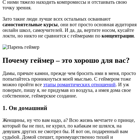
С ними тяжело находить компромиссы и отстаивать свою
точку зрения.
Зато такие люди лучше всех остальных осваивают
самостоятельные курсы
, они вот просто основная аудитория
онлайн школ, самоучителей. И да, да, вертите носом, кусайте
локти, но никто не сравнится с геймерами по
концентрации
.
Почему геймер – это хорошо для вас?
Дамы, прячьте камни, прежде чем бросить ими в меня, просто
попытайтесь проникнуться моей мыслью. С геймером тоже
можно пройти все
этапы романтических отношений
. И уж
поверьте, пишу я, не придумав из воздуха, а имея дома свое
собственное, геймерское создание.
1. Он домашний
Женщины, ну что вам надо, а? Всю жизнь мечтаете о принце,
который бы не пил, не курил, по кабакам не шлялся, на
девушек других не смотрел бы. И вот он, подаренный вам
судьбой. Домой спешит, преимущественно тихий и