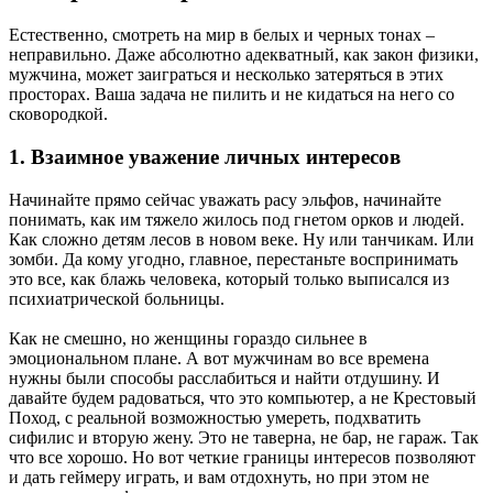
Естественно, смотреть на мир в белых и черных тонах –
неправильно. Даже абсолютно адекватный, как закон физики,
мужчина, может заиграться и несколько затеряться в этих
просторах. Ваша задача не пилить и не кидаться на него со
сковородкой.
1. Взаимное уважение личных интересов
Начинайте прямо сейчас уважать расу эльфов, начинайте
понимать, как им тяжело жилось под гнетом орков и людей.
Как сложно детям лесов в новом веке. Ну или танчикам. Или
зомби. Да кому угодно, главное, перестаньте воспринимать
это все, как блажь человека, который только выписался из
психиатрической больницы.
Как не смешно, но женщины гораздо сильнее в
эмоциональном плане. А вот мужчинам во все времена
нужны были способы расслабиться и найти отдушину. И
давайте будем радоваться, что это компьютер, а не Крестовый
Поход, с реальной возможностью умереть, подхватить
сифилис и вторую жену. Это не таверна, не бар, не гараж. Так
что все хорошо. Но вот четкие границы интересов позволяют
и дать геймеру играть, и вам отдохнуть, но при этом не