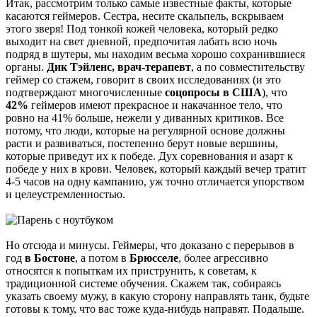
Итак, рассмотрим только самые известные факты, которые
касаются геймеров. Сестра, несите скальпель, вскрываем
этого зверя! Под тонкой кожей человека, который редко
выходит на свет дневной, предпочитая лабать всю ночь
подряд в шутеры, мы находим весьма хорошо сохранившиеся
органы.
Дик Тэйленс, врач-терапевт
, а по совместительству
геймер со стажем, говорит в своих исследованиях (и это
подтверждают многочисленные
соцопросы в США
), что
42%
геймеров имеют прекрасное и накачанное тело, что
ровно на 41% больше, нежели у диванных критиков. Все
потому, что люди, которые на регулярной основе должны
расти и развиваться, постепенно берут новые вершины,
которые приведут их к победе. Дух соревнования и азарт к
победе у них в крови. Человек, который каждый вечер тратит
4-5 часов на одну кампанию, уж точно отличается упорством
и целеустремленностью.
Но отсюда и минусы. Геймеры, что доказано с перерывов в
год
в Бостоне
, а потом в
Брюсселе
, более агрессивно
относятся к попыткам их приструнить, к советам, к
традиционной системе обучения. Скажем так, собираясь
указать своему мужу, в какую сторону направлять танк, будьте
готовы к тому, что вас тоже куда-нибудь направят. Подальше.