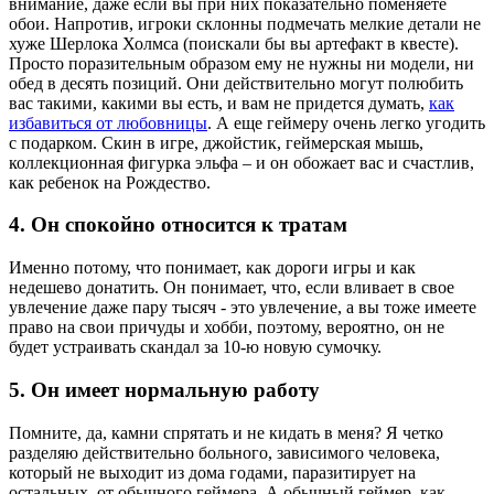
внимание, даже если вы при них показательно поменяете
обои. Напротив, игроки склонны подмечать мелкие детали не
хуже Шерлока Холмса (поискали бы вы артефакт в квесте).
Просто поразительным образом ему не нужны ни модели, ни
обед в десять позиций. Они действительно могут полюбить
вас такими, какими вы есть, и вам не придется думать,
как
избавиться от любовницы
. А еще геймеру очень легко угодить
с подарком. Скин в игре, джойстик, геймерская мышь,
коллекционная фигурка эльфа – и он обожает вас и счастлив,
как ребенок на Рождество.
4. Он спокойно относится к тратам
Именно потому, что понимает, как дороги игры и как
недешево донатить. Он понимает, что, если вливает в свое
увлечение даже пару тысяч - это увлечение, а вы тоже имеете
право на свои причуды и хобби, поэтому, вероятно, он не
будет устраивать скандал за 10-ю новую сумочку.
5. Он имеет нормальную работу
Помните, да, камни спрятать и не кидать в меня? Я четко
разделяю действительно больного, зависимого человека,
который не выходит из дома годами, паразитирует на
остальных, от обычного геймера. А обычный геймер, как